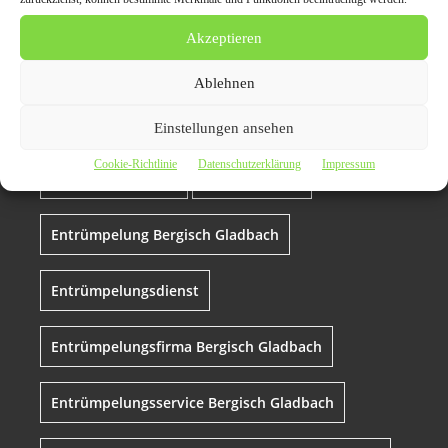
Ordnung schaffen in
Akzeptieren
Bergisch Gladbach:
Ablehnen
Entrümpelungsdienste
Einstellungen ansehen
Cookie-Richtlinie
Datenschutzerklärung
Impressum
Bergisch Gladbach
Entrümpelung
Entrümpelung Bergisch Gladbach
Entrümpelungsdienst
Entrümpelungsfirma Bergisch Gladbach
Entrümpelungsservice Bergisch Gladbach