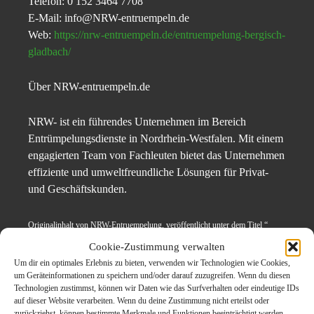
Telefon: 0 152 3464 7708
E-Mail: info@NRW-entruempeln.de
Web:
https://nrw-entruempeln.de/entruempelung-bergisch-
gladbach/
Über NRW-entruempeln.de
NRW- ist ein führendes Unternehmen im Bereich
Entrümpelungsdienste in Nordrhein-Westfalen. Mit einem
engagierten Team von Fachleuten bietet das Unternehmen
effiziente und umweltfreundliche Lösungen für Privat-
und Geschäftskunden.
Originalinhalt von NRW-Entruempelung, veröffentlicht unter dem Titel “
Entrümpelung Bergisch Gladbach: Wir schaffen Raum für Neues
„,
Cookie-Zustimmung verwalten
übermittelt durch
CarPr.de
Um dir ein optimales Erlebnis zu bieten, verwenden wir Technologien wie Cookies,
um Geräteinformationen zu speichern und/oder darauf zuzugreifen. Wenn du diesen
Technologien zustimmst, können wir Daten wie das Surfverhalten oder eindeutige IDs
auf dieser Website verarbeiten. Wenn du deine Zustimmung nicht erteilst oder
Themen zum Beitrag
zurückziehst, können bestimmte Merkmale und Funktionen beeinträchtigt werden.