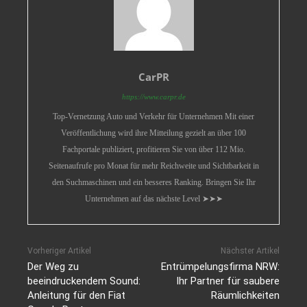
CarPR
https://www.carpr.de
Top-Vernetzung Auto und Verkehr für Unternehmen Mit einer
Veröffentlichung wird ihre Mitteilung gezielt an über 100
Fachportale publiziert, profitieren Sie von über 112 Mio.
Seitenaufrufe pro Monat für mehr Reichweite und Sichtbarkeit in
den Suchmaschinen und ein besseres Ranking. Bringen Sie Ihr
Unternehmen auf das nächste Level ➤➤➤
Vorheriger Artikel
Nächster Artikel
Der Weg zu
Entrümpelungsfirma NRW:
beeindruckendem Sound:
Ihr Partner für saubere
Anleitung für den Fiat
Räumlichkeiten