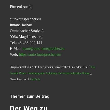
Firmenkontakt
auto-lautsprecher.eu
Imrana Jashari
Ottmanacher Straße 8
9064 Magdalensberg
Tel.: 43 463 292 141
E-Mail:
team@auto-lautsprecher.eu
Web:
https://auto-lautsprecher.eu/
Originalinhalt von Auto Lautsprecher, veröffentlicht unter dem Titel “
Fiat
Grande Punto: Soundupgrade-Anleitung für beeindruckenden Klang
„,
übermittelt durch
CarPr.de
Themen zum Beitrag
Der Weg zu