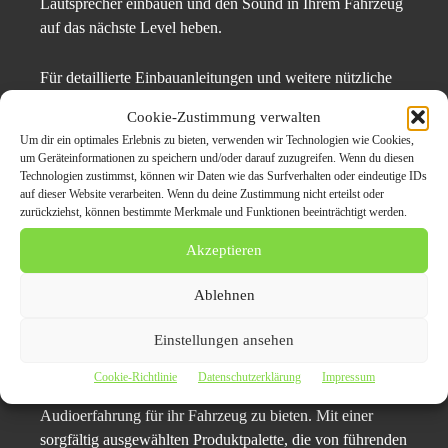
Lautsprecher einbauen und den Sound in Ihrem Fahrzeug
auf das nächste Level heben.
Für detaillierte Einbauanleitungen und weitere nützliche
Tipps zur Optimierung Ihres Soundupgrades besuchen Sie
Cookie-Zustimmung verwalten
bitte unseren Bereich „
Experten-Tipps für den Auto-
Um dir ein optimales Erlebnis zu bieten, verwenden wir Technologien wie Cookies,
Lautsprecher Einbau
“ auf unserer Website auto-
um Geräteinformationen zu speichern und/oder darauf zuzugreifen. Wenn du diesen
lautsprecher.eu. Dort finden Sie umfassende Schritt-für-
Technologien zustimmst, können wir Daten wie das Surfverhalten oder eindeutige IDs
auf dieser Website verarbeiten. Wenn du deine Zustimmung nicht erteilst oder
Schritt-Anleitungen und professionelle Ratschläge, die
zurückziehst, können bestimmte Merkmale und Funktionen beeinträchtigt werden.
Ihnen dabei helfen, das volle Potenzial Ihrer neuen Hertz
Lautsprecher zu entfalten. Unser Ziel ist es, Ihnen nicht
Akzeptieren
nur hochwertige Produkte anzubieten, sondern auch das
nötige Know-how, um diese optimal in Ihrem Fahrzeug
Ablehnen
zu installieren.
Einstellungen ansehen
Bei auto-lautsprecher.eu sind wir stolz darauf,
Cookie-Richtlinie
Datenschutzerklärung
Impressum
Autoenthusiasten und Musikliebhabern die beste
Audioerfahrung für ihr Fahrzeug zu bieten. Mit einer
sorgfältig ausgewählten Produktpalette, die von führenden