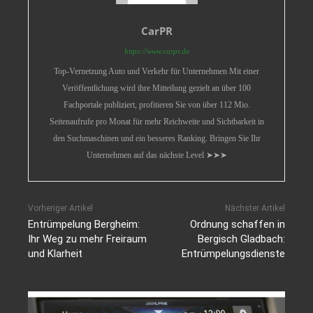
CarPR
https://www.carpr.de
Top-Vernetzung Auto und Verkehr für Unternehmen Mit einer
Veröffentlichung wird ihre Mitteilung gezielt an über 100
Fachportale publiziert, profitieren Sie von über 112 Mio.
Seitenaufrufe pro Monat für mehr Reichweite und Sichtbarkeit in
den Suchmaschinen und ein besseres Ranking. Bringen Sie Ihr
Unternehmen auf das nächste Level ➤➤➤
Vorheriger Artikel
Nächster Artikel
Entrümpelung Bergheim:
Ordnung schaffen in
Ihr Weg zu mehr Freiraum
Bergisch Gladbach:
und Klarheit
Entrümpelungsdienste