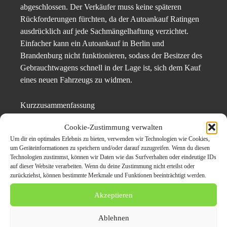
abgeschlossen. Der Verkäufer muss keine späteren
Rückforderungen fürchten, da der Autoankauf Ratingen
ausdrücklich auf jede Sachmängelhaftung verzichtet.
Einfacher kann ein Autoankauf in Berlin und
Brandenburg nicht funktionieren, sodass der Besitzer des
Gebrauchtwagens schnell in der Lage ist, sich dem Kauf
eines neuen Fahrzeugs zu widmen.
Kurzzusammenfassung
Cookie-Zustimmung verwalten
Der Autoankauf Ratingen zahlt für Gebrauchtwagen aller
Um dir ein optimales Erlebnis zu bieten, verwenden wir Technologien wie Cookies,
Art Bestpreise – nicht nur in Berlin selbst, sondern ebenso
um Geräteinformationen zu speichern und/oder darauf zuzugreifen. Wenn du diesen
in Brandenburg. Auf eine unkomplizierte und fairer
Technologien zustimmst, können wir Daten wie das Surfverhalten oder eindeutige IDs
Transaktion wird großer Wert gelegt. Das zeigt sich auch
auf dieser Website verarbeiten. Wenn du deine Zustimmung nicht erteilst oder
zurückziehst, können bestimmte Merkmale und Funktionen beeinträchtigt werden.
im ausdrücklichen Verzicht auf jede Sachmängelhaftung.
Akzeptieren
Pressekontakt:
Ablehnen