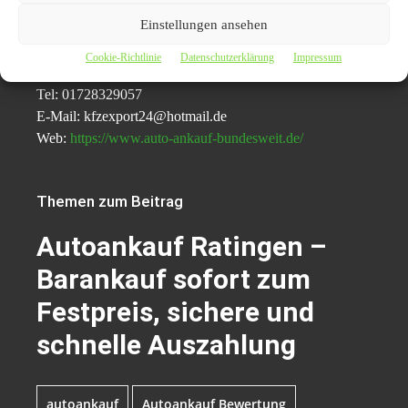
Autohof Lahib – Hamze Lahib
Einstellungen ansehen
Dorstenerstr. 125a
44809 Bochum
Cookie-Richtlinie
Datenschutzerklärung
Impressum
Tel: 01728329057
E-Mail: kfzexport24@hotmail.de
Web:
https://www.auto-ankauf-bundesweit.de/
Themen zum Beitrag
Autoankauf Ratingen –
Barankauf sofort zum
Festpreis, sichere und
schnelle Auszahlung
autoankauf
Autoankauf Bewertung