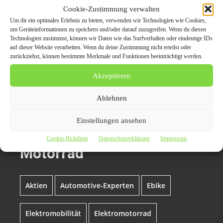
akzeptieren und diesen Inhalt zu aktivieren
Cookie-Zustimmung verwalten
Um dir ein optimales Erlebnis zu bieten, verwenden wir Technologien wie Cookies,
um Geräteinformationen zu speichern und/oder darauf zuzugreifen. Wenn du diesen
Technologien zustimmst, können wir Daten wie das Surfverhalten oder eindeutige IDs
auf dieser Website verarbeiten. Wenn du deine Zustimmung nicht erteilst oder
zurückziehst, können bestimmte Merkmale und Funktionen beeinträchtigt werden.
Die Bildrechte liegen bei dem Verfasser der Mitteilung.
Akzeptieren
Themen zum Beitrag
Ablehnen
Innovation: eROCKIT
Einstellungen ansehen
vereint Fahrrad, eBike und
Cookie-Richtlinie
Datenschutzerklärung
Impressum
Motorrad
Aktien
Automotive-Experten
Ebike
Elektromobilität
Elektromotorrad