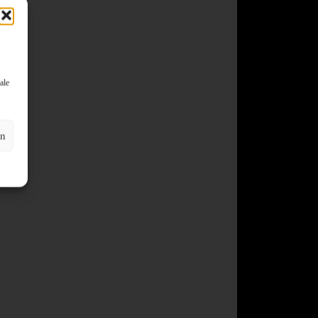
ale
en