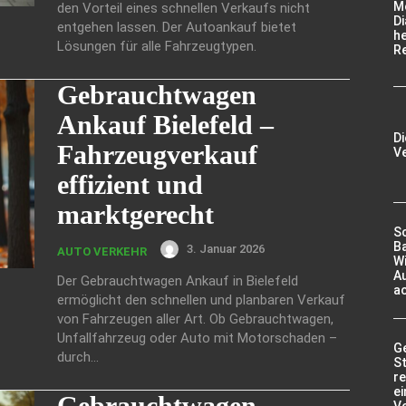
M
den Vorteil eines schnellen Verkaufs nicht
Di
entgehen lassen. Der Autoankauf bietet
he
Lösungen für alle Fahrzeugtypen.
R
Gebrauchtwagen
Ankauf Bielefeld –
Di
Fahrzeugverkauf
Ve
effizient und
marktgerecht
S
Ba
3. Januar 2026
AUTO VERKEHR
Wi
Au
Der Gebrauchtwagen Ankauf in Bielefeld
ac
ermöglicht den schnellen und planbaren Verkauf
von Fahrzeugen aller Art. Ob Gebrauchtwagen,
Unfallfahrzeug oder Auto mit Motorschaden –
G
durch...
St
re
ei
Gebrauchtwagen