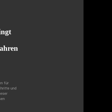
ingt
ahren
n für
hritte und
ieser
sen