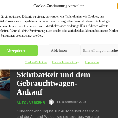
Cookie-Zustimmung verwalten
26. Dezember 2025
AUTO / VERKEHR
dir ein optimales Erlebnis zu bieten, verwenden wir Technologien wie Cookies, um
Die richtigen Tipps können beim
äteinformationen zu speichern und/oder darauf zuzugreifen. Wenn du diesen Technologien
Gebrauchtwagenverkauf in Augsburg
timmst, können wir Daten wie das Surfverhalten oder eindeutige IDs auf dieser Website
entscheidend sein. Hier erfahren Sie, wie Sie den
arbeiten. Wenn du deine Zustimmung nicht erteilst oder zurückziehst, können bestimmte Merkm
Verkaufsprozess effizient gestalten können.
 Funktionen beeinträchtigt werden.
So gewinnen Autohäuser
Akzeptieren
Ablehnen
Einstellungen anseh
neue Kunden: Die Rolle
Cookie-Richtlinie
Datenschutzerklärung
Impressum
von PR bei der
Sichtbarkeit und dem
Gebrauchtwagen-
Ankauf
11. Dezember 2025
AUTO / VERKEHR
Kundengewinnung ist für Autohäuser essentiell
und die Art und Weise, wie sie dies tun, verändert