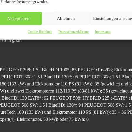
 Funktionen beeinträchtigt werden.
uf alternative Antriebe. So hat PEUGEOT das Ziel, bis zum Jahr 20
ne elektrifizierte Version anzubieten.
Akzeptieren
Ablehnen
Einstellungen anseh
2-Emissionen (kombiniert)
Cookie-Richtlinie
Datenschutzerklärung
Impressum
ert in g/km
4 PEUGEOT 208; 1.5 l BlueHDi 100*; 85 PEUGEOT e-208; Elektro
; 0 PEUGEOT 308; 1.5 l BlueHDi 130*; 95 PEUGEOT 308; 1.5 l Bl
180 (133 kW) und Elektromotor 110 PS (81 kW)); 35 (gewichtet u
kW) und zwei Elektromotoren 112/110 PS (83/81 kW)); 35 (gewichtet
l BlueHDi 130 EAT8*; 92 PEUGEOT 508; HYBRID 225 e-EAT8* (1.6
 35 PEUGEOT 508 SW; 1.5 l BlueHDi 130*; 94 PEUGEOT 508 SW; 1
reTech 180 (133 kW) und Elektromotor 110 PS (81 kW)); 33 – 36 PE
rt(4); Elektromotor, 50 kWh oder 75 kWh; 0