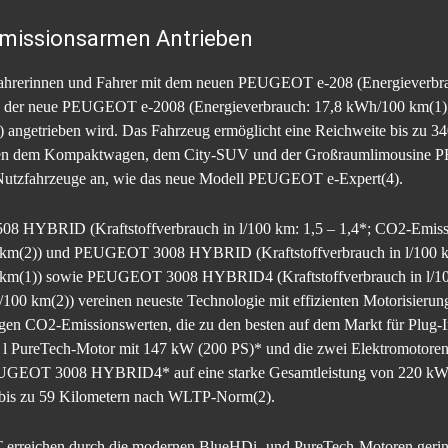
 emissionsarmen Antrieben
 Fahrerinnen und Fahrer mit dem neuen PEUGEOT e-208 (Energieverb
wie der neue PEUGEOT e-2008 (Energieverbrauch: 17,8 kWh/100 km(1)
) angetrieben wird. Das Fahrzeug ermöglicht eine Reichweite bis zu
en dem Kompaktwagen, dem City-SUV und der Großraumlimousine PE
Nutzfahrzeuge an, wie das neue Modell PEUGEOT e-Expert(4).
 HYBRID (Kraftstoffverbrauch in l/100 km: 1,5 – 1,4*; CO2-Emissi
 km(2)) und PEUGEOT 3008 HYBRID (Kraftstoffverbrauch in l/100 k
0 km(1)) sowie PEUGEOT 3008 HYBRID4 (Kraftstoffverbrauch in l/10
100 km(2)) vereinen neueste Technologie mit effizienten Motorisierun
CO2-Emissionswerten, die zu den besten auf dem Markt für Plug-I
l PureTech-Motor mit 147 kW (200 PS)* und die zwei Elektromotoren, 
EUGEOT 3008 HYBRID4* auf eine starke Gesamtleistung von 220 kW (3
bis zu 59 Kilometern nach WLTP-Norm(2).
erreichen durch die modernen BlueHDi- und PureTech-Motoren gerin