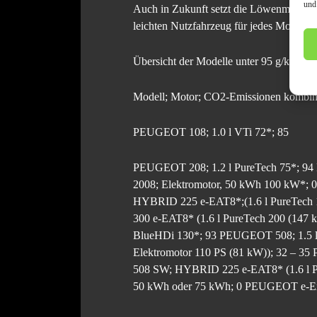
und
Auch in Zukunft setzt die Löwenmarke a
leichten Nutzfahrzeug für jedes Modell ei
Übersicht der Modelle unter 95 g/km CO
Modell; Motor; CO2-Emissionen kombini
PEUGEOT 108; 1.0 l VTi 72*; 85
PEUGEOT 208; 1.2 l PureTech 75*; 9
2008; Elektromotor, 50 kWh 100 kW*
HYBRID 225 e-EAT8*;(1.6 l PureTech 
300 e-EAT8* (1.6 l PureTech 200 (147 
BlueHDi 130*; 93 PEUGEOT 508; 1.5 
Elektromotor 110 PS (81 kW)); 32 –
508 SW; HYBRID 225 e-EAT8* (1.6 l Pu
50 kWh oder 75 kWh; 0 PEUGEOT e-Expe