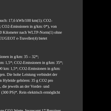
rauch: 17,6 kWh/100 km(1); CO2-
; CO2-Emissionen in g/km: 0*), von
 340 Kilometer nach WLTP-Norm(1) ohne
UGEOT e-Traveller(4) bietet
onen in g/km: 35 – 32*;
m: 1,5*; CO2-Emissionen in g/km: 35*;
0 km: 1,5*; CO2-Emissionen in g/km:
gen. Die hohe Leistung verbindet der
n Hybride gehören: 35 g CO2 pro
die jeweils an der Vorder- und
00 PS)*. Rein elektrisch ermöglicht
ge CO2-Werte. Insgesamt 17 Benziner,