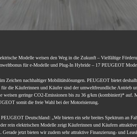
ektrische Modelle weisen den Weg in die Zukunft – Vielfältige Förderu
eltbonus für e-Modelle und Plug-In Hybride – 17 PEUGEOT Modell
im Zeichen nachhaltiger Mobilitätslösungen. PEUGEOT bietet deshalb s
e für die Käuferinnen und Käufer sind der umweltfreundliche Antrieb un
de weisen geringe CO2-Emissionen bis zu 36 g/km (kombiniert)* auf. M
UGEOT somit die freie Wahl bei der Motorisierung.
n PEUGEOT Deutschland: „Wir bieten ein sehr breites Spektrum an Fah
er rein elektrischen Modelle zeigt Käuferinnen und Käufern attraktive
 Gerade jetzt bieten wir zudem sehr attraktive Finanzierung- und Leas