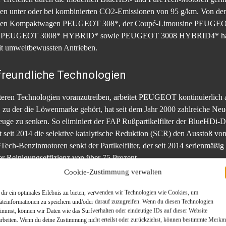
iegen unter oder bei kombinierten CO2-Emissionen von 95 g/km. Vo
den Kompaktwagen PEUGEOT 308*, der Coupé-Limousine PEUGEOT 
 PEUGEOT 3008* HYBRID* sowie PEUGEOT 3008 HYBRID4* habe
it umweltbewussten Antrieben.
freundliche Technologien
ren Technologien voranzutreiben, arbeitet PEUGEOT kontinuierlich a
u der die Löwenmarke gehört, hat seit dem Jahr 2000 zahlreiche Neu
uge zu senken. So eliminiert der FAP Rußpartikelfilter der BlueHDi-D
t seit 2014 die selektive katalytische Reduktion (SCR) den Ausstoß vo
-Benzinmotoren senkt der Partikelfilter, der seit 2014 serienmäßig au
er Reinigungseffizienz von über 75 Prozent.
Cookie-Zustimmung verwalten
id Modellen wird ein PureTech-Benzinmotor mit einem, beziehungsw
dir ein optimales Erlebnis zu bieten, verwenden wir Technologien wie Cookies, um
GEOT e-2008* und PEUGEOT e-Traveller(4) sowie das leichte Nut
äteinformationen zu speichern und/oder darauf zuzugreifen. Wenn du diesen Technologien
elektrisch, für eine besonders verantwortungsvolle Mobilität.
timmst, können wir Daten wie das Surfverhalten oder eindeutige IDs auf dieser Website
arbeiten. Wenn du deine Zustimmung nicht erteilst oder zurückziehst, können bestimmte Merkm