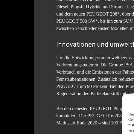
Diesel, Plug-In Hybride und Stromer l
und dem neuen PEUGEOT 208*, über 
PEUGEOT 508 SW*, bis hin zum SUV
zwischen verschiedenensten Modellen m
Innovationen und umwelt
Um die Entwicklung von umweltbewusste
Verbrennungsmotoren. Die Groupe PSA, z
Verbrauch und die Emissionen der Fahrze
Feinstaubemissionen. Zusätzlich reduzier
PEUGEOT um 90 Prozent. Bei den PureTech
Regeneration den Partikelausstoß mit ein
Bei den neuesten PEUGEOT Plug-In Hybr
Um 
kombiniert. Der PEUGEOT e-208*, PEU
Ger
Marktstart Ende 2020 – sind 100 Prozent 
zus
ver