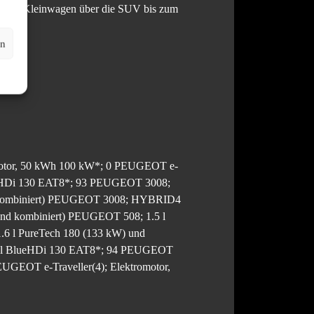
25 vom Kleinwagen über die SUV bis zum
en
motor, 50 kWh 100 kW*; 0 PEUGEOT e-
ueHDi 130 EAT8*; 93 PEUGEOT 3008;
nd kombiniert) PEUGEOT 3008; HYBRID4
 und kombiniert) PEUGEOT 508; 1.5 l
 l PureTech 180 (133 kW) und
.5 l BlueHDi 130 EAT8*; 94 PEUGEOT
UGEOT e-Traveller(4); Elektromotor,