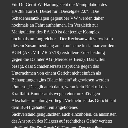
Für Dr. Gerrit W. Hartung steht die Manipulation des
EA288-Euro 6-Diesel für „Dieselgate 2.0“. „Die
Schadenersatzklagen gegenüber VW werden daher
nochmals an Fahrt aufnehmen. Im Vergleich zur
Manipulation des EA189 ist der jetzige Komplex
nochmals umfangreicher.“ Der Rechtsanwalt verweist in
diesem Zusammenhang auch auf seine im Januar vor dem
BGH (Az.: VIII ZR 57/19) erstrittene Entscheidung
gegen die Daimler AG (Mercedes-Benz). Das Urteil
besagt, dass Schadensersatzansprüche gegen das
Unternehmen von einem Gericht nicht einfach als
Behauptungen „ins Blaue hinein“ abgewiesen werden
können. „Das gilt auch dann, wenn kein Rückruf des
Kraftfahrt-Bundesamts wegen einer unzulässigen
Abschalteinrichtung vorliegt. Vielmehr ist das Gericht laut
dem BGH gehalten, ein angebotenes
Sachverständigengutachten auch einzuholen, da ansonsten
der Anspruch des Klägers auf rechtliches Gehör verletzt
wird“, erklärt Dr. Gerrit W. Hartung. Das von ihm