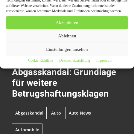
Technologien zustimmst, können wir Daten wie das Surfverhalten oder eindeutige IDs
41061 Mönchengladbach
auf dieser Website verarbeiten. Wenn du deine Zustimmung nicht erteilst oder
Telefon: 02161 68456-0
zurückziehst, können bestimmte Merkmale und Funktionen beeinträchtigt werden.
E-Mail: kanzlei@hartung-rechtsanwaelte.de
Akzeptieren
Internet: http://www.hartung-rechtsanwaelte.de
Ablehnen
Themen zum Beitrag
Einstellungen ansehen
BGH-Urteil zu VW-
Cookie-Richtlinie
Datenschutzerklärung
Impressum
Abgasskandal: Grundlage
für weitere
Betrugshaftungsklagen
Abgasskandal
Auto
Auto News
Automobile