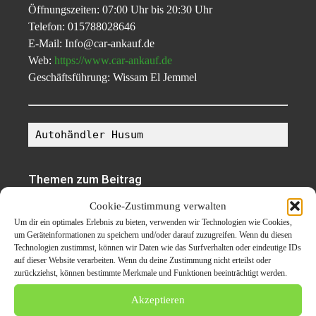
Öffnungszeiten: 07:00 Uhr bis 20:30 Uhr
Telefon: 015788028646
E-Mail: Info@car-ankauf.de
Web:
https://www.car-ankauf.de
Geschäftsführung: Wissam El Jemmel
Autohändler Husum
Themen zum Beitrag
Cookie-Zustimmung verwalten
Autoankauf Husum ➡
Um dir ein optimales Erlebnis zu bieten, verwenden wir Technologien wie Cookies,
Gebrauchtwagen Ankauf
um Geräteinformationen zu speichern und/oder darauf zuzugreifen. Wenn du diesen
Technologien zustimmst, können wir Daten wie das Surfverhalten oder eindeutige IDs
Motorschaden Ankauf
auf dieser Website verarbeiten. Wenn du deine Zustimmung nicht erteilst oder
zurückziehst, können bestimmte Merkmale und Funktionen beeinträchtigt werden.
Unfallwagen Ankauf Zum
Akzeptieren
Export ➡ Durch car-