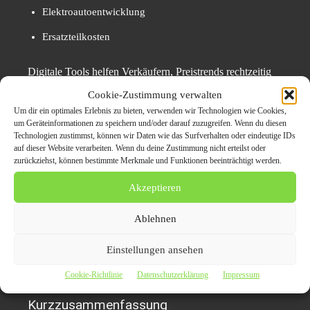
Elektroautoentwicklung
Ersatzteilkosten
Digitale Tools helfen Verkäufern, Preistrends rechtzeitig
zu erkennen.
Cookie-Zustimmung verwalten
Um dir ein optimales Erlebnis zu bieten, verwenden wir Technologien wie Cookies,
um Geräteinformationen zu speichern und/oder darauf zuzugreifen. Wenn du diesen
Fazit:
Autoankauf
2025 wird
Technologien zustimmst, können wir Daten wie das Surfverhalten oder eindeutige IDs
auf dieser Website verarbeiten. Wenn du deine Zustimmung nicht erteilst oder
schneller, digitaler und
zurückziehst, können bestimmte Merkmale und Funktionen beeinträchtigt werden.
transparenter
Akzeptieren
Der Trend zur Digitalisierung verändert den gesamten
Ablehnen
Prozess – von der Bewertung bis zum finalen Ankauf. KI
Einstellungen ansehen
und datenbasierte Modelle sorgen erstmals für faire
Marktpreise und transparente Entscheidungswege.
Cookie-Richtlinie
Datenschutzerklärung
Impressum
Kurzzusammenfassung