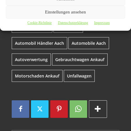
Auto ohne TÜV
autoankauf
Einstellungen ansehen
Cookie-Richtlinie
Datenschutzerklärung
Impressum
Autoankauf Aach
Autoexport
Automobil Händler Aach
Automobile Aach
Autoverwertung
Gebrauchtwagen Ankauf
Motorschaden Ankauf
Unfallwagen