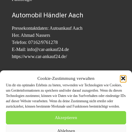
Automobil Händler Aach
Pressekontaktdaten: Autoankauf Aach
Her. Ahmad Nassers
Telefon: 07162/9761278
E-Mail: info@car-ankauf24.de
https://www.car-ankauf24.de/
Themen zum Beitrag
Cookie-Zustimmung verwalten
Um dir ein optimales Erlebnis zu bieten, verwenden wir Technologien wie Cookies,
Autoankauf Aach :
um Geräteinformationen zu speichern und/oder darauf zuzugreifen. Wenn du diesen
Technologien zustimmst, können wir Daten wie das Surfverhalten oder eindeutige IDs
Möchten Sie Ihren alten
auf dieser Website verarbeiten. Wenn du deine Zustimmung nicht erteilst oder
zurückziehst, können bestimmte Merkmale und Funktionen beeinträchtigt werden.
Gebrauchten zum guten
Akzeptieren
Preis verkaufen?
Ablehnen