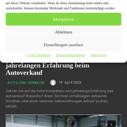
auf dieser Website verarbeiten. Wenn du deine Zustimmung nicht erteilst oder
zurückziehst, können bestimmte Merkmale und Funktionen beeinträchtigt werden.
Akzeptieren
Ablehnen
Einstellungen ansehen
Cookie-Richtlinie
Datenschutzerklärung
Impressum
Autoankaufs Warendorf – mit
jahrelangen Erfahrung beim
Autoverkauf
19. April 2023
AUTO UND VERKEHR
Setzen Sie auf die hohe Kompetenz und jahrelange Erfahrung des
Autoankauf Warendorf Wenn Sie Ihren Unfallwagen verkaufen
möchten oder einen seriösen Gebrauchtwagen Ankauf suchen,
setzen...