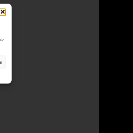
ale
en