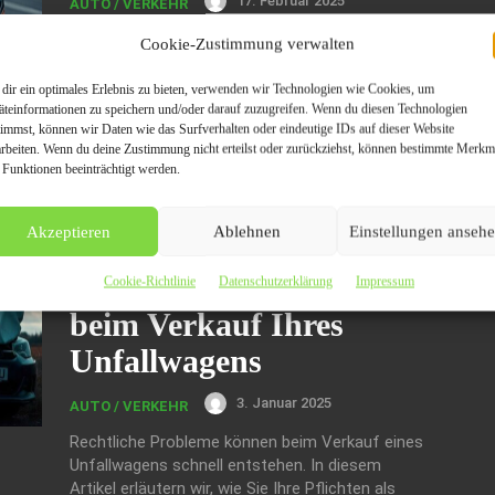
17. Februar 2025
AUTO / VERKEHR
Der Verkauf eines Fahrzeugs ohne TÜV
Cookie-Zustimmung verwalten
erfordert besondere Überlegungen. In diesem
Ratgeber erfahren Sie, wie Sie Ihr Auto in
dir ein optimales Erlebnis zu bieten, verwenden wir Technologien wie Cookies, um
Remscheid dennoch gewinnbringend verkaufen
äteinformationen zu speichern und/oder darauf zuzugreifen. Wenn du diesen Technologien
timmst, können wir Daten wie das Surfverhalten oder eindeutige IDs auf dieser Website
können. Lesen Sie, worauf Käufer achten und
arbeiten. Wenn du deine Zustimmung nicht erteilst oder zurückziehst, können bestimmte Merkm
welche Informationen sie benötigen.
 Funktionen beeinträchtigt werden.
Transparenter Verkauf:
Akzeptieren
Ablehnen
Einstellungen anseh
So vermeiden Sie
rechtliche Probleme
Cookie-Richtlinie
Datenschutzerklärung
Impressum
beim Verkauf Ihres
Unfallwagens
3. Januar 2025
AUTO / VERKEHR
Rechtliche Probleme können beim Verkauf eines
Unfallwagens schnell entstehen. In diesem
Artikel erläutern wir, wie Sie Ihre Pflichten als