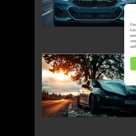
Um 
Ger
zus
ver
und