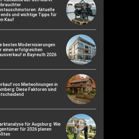
ebrauchter
ustauschmotoren: Aktuelle
ends und wichtige Tipps für
en Kauf
ie besten Modernisierungen
r einen erfolgreichen
usverkauf in Bayreuth 2026
erkauf von Mietwohnungen in
mberg: Diese Faktoren sind
ntscheidend
rktanalyse für Augsburg: Wie
gentümer für 2026 planen
llten