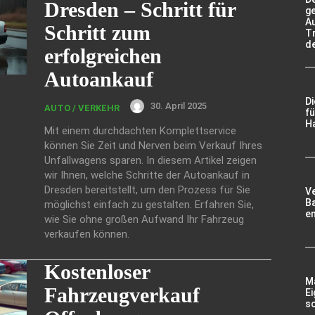
Dresden – Schritt für
g
A
Schritt zum
Tr
d
erfolgreichen
Autoankauf
D
30. April 2025
AUTO / VERKEHR
fü
Ha
Mit einem durchdachten Komplettservice
können Sie Zeit und Nerven beim Verkauf Ihres
Unfallwagens sparen. In diesem Artikel zeigen
wir Ihnen, welche Schritte der Autoankauf in
Dresden bereitstellt, um den Prozess für Sie
V
Ba
möglichst einfach zu gestalten. Erfahren Sie,
e
wie Sie ohne großen Aufwand Ihr Fahrzeug
verkaufen können.
Kostenloser
Ma
Fahrzeugverkauf
Ei
so