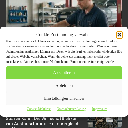
Motorschaden Bewertung:
Cookie-Zustimmung verwalten
Um dir ein optimales Erlebnis zu bieten, verwenden wir Technologien wie Cookies,
Der Ultimative Leitfaden
um Geräteinformationen zu speichern und/oder darauf zuzugreifen. Wenn du diesen
Technologien zustimmst, können wir Daten wie das Surfverhalten oder eindeutige IDs
Für Fahrzeughalter, Um
auf dieser Website verarbeiten. Wenn du deine Zustimmung nicht erteilst oder
zurückziehst, können bestimmte Merkmale und Funktionen beeinträchtigt werden.
Sorgfältig Entscheidungen
Akzeptieren
Zu Treffen
Ablehnen
6. August 2026
Einstellungen ansehen
Cookie-Richtlinie
Datenschutzerklärung
Impressum
Wie Ein Gebrauchtmotor Ihnen Geld
Sparen Kann: Die Wirtschaftlichkeit
von Austauschmotoren im Vergleich