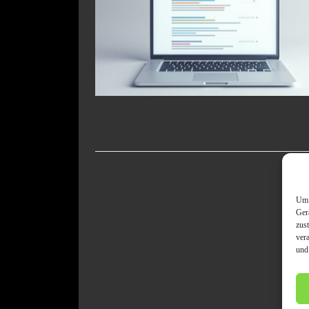
Um 
Ger
zus
ver
und