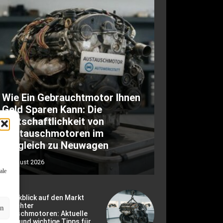
Wie Ein Gebrauchtmotor Ihnen
Geld Sparen Kann: Die
Wirtschaftlichkeit von
Austauschmotoren im
Vergleich zu Neuwagen
6. August 2026
ale
r Rückblick auf den Markt
ebrauchter
en
ustauschmotoren: Aktuelle
ends und wichtige Tipps für