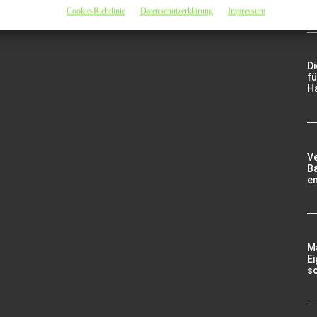
d
Cookie-Richtlinie
Datenschutzerklärung
Impressum
D
fü
Ha
V
Ba
e
Ma
Ei
so