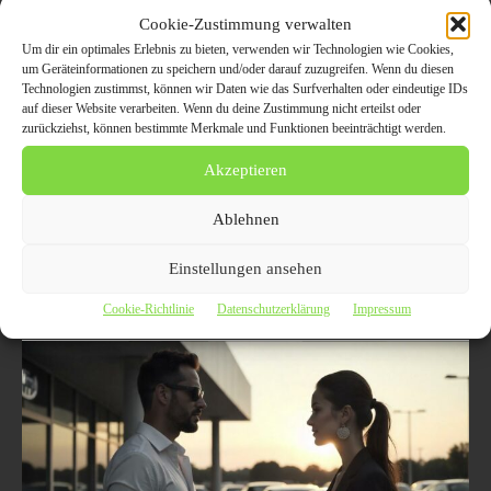
Digitalisierung im Autohandel: Wie
Cookie-Zustimmung verwalten
moderne Technologien den
Um dir ein optimales Erlebnis zu bieten, verwenden wir Technologien wie Cookies,
um Geräteinformationen zu speichern und/oder darauf zuzugreifen. Wenn du diesen
Fahrzeugverkauf und das
Technologien zustimmst, können wir Daten wie das Surfverhalten oder eindeutige IDs
Kundenverhalten in Deutschland
auf dieser Website verarbeiten. Wenn du deine Zustimmung nicht erteilst oder
zurückziehst, können bestimmte Merkmale und Funktionen beeinträchtigt werden.
verändern
Akzeptieren
23. April 2025
GEBRAUCHTWAGEN
Die Digitalisierung hat längst die Art und Weise revolutioniert, wie
Ablehnen
Autos verkauft werden. In diesem Artikel werden die Auswirkungen
digitaler Technologien auf den deutschen Autohandel untersucht und
welche neuen Möglichkeiten sich für Händler und Käufer ergeben.
Einstellungen ansehen
Vertrauen Sie den Trends und Innovationen, die das Kundenerlebnis
und die Verkaufsprozesse entscheidend beeinflussen.
Cookie-Richtlinie
Datenschutzerklärung
Impressum