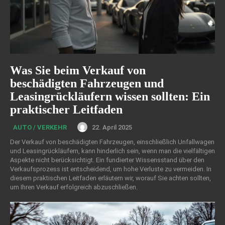
Was Sie beim Verkauf von
beschädigten Fahrzeugen und
Leasingrückläufern wissen sollten: Ein
praktischer Leitfaden
22. April 2025
AUTO / VERKEHR
Der Verkauf von beschädigten Fahrzeugen, einschließlich Unfallwagen
und Leasingrückläufern, kann hinderlich sein, wenn man die vielfältigen
Aspekte nicht berücksichtigt. Ein fundierter Wissensstand über den
Verkaufsprozess ist entscheidend, um hohe Verluste zu vermeiden. In
diesem praktischen Leitfaden erläutern wir, worauf Sie achten sollten,
um Ihren Verkauf erfolgreich abzuschließen.