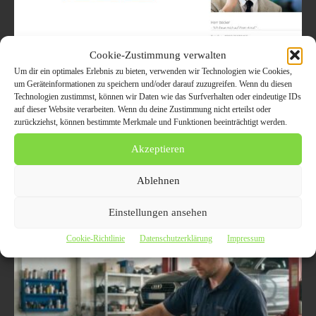
Cookie-Zustimmung verwalten
Um dir ein optimales Erlebnis zu bieten, verwenden wir Technologien wie Cookies,
Gebrauchtwagen verkaufen in Neuss
um Geräteinformationen zu speichern und/oder darauf zuzugreifen. Wenn du diesen
Technologien zustimmst, können wir Daten wie das Surfverhalten oder eindeutige IDs
30. Dezember 2019
AUTO UND VERKEHR
auf dieser Website verarbeiten. Wenn du deine Zustimmung nicht erteilst oder
zurückziehst, können bestimmte Merkmale und Funktionen beeinträchtigt werden.
Gebrauchtwagen verkaufen in Neuss Wenn Sie mit einem guten Gefühl
Ihr Auto verkaufen Neuss möchten, einen unkomplizierten Ablauf und
Akzeptieren
eine sichere Zahlung schätzen, dann sind...
Ablehnen
Einstellungen ansehen
Cookie-Richtlinie
Datenschutzerklärung
Impressum