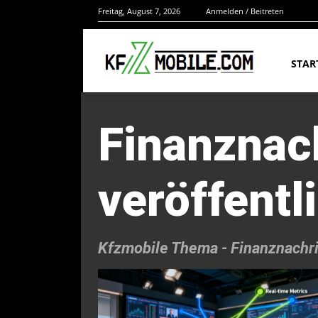
Freitag, August 7, 2026
Anmelden / Beitreten
STAR
Finanznac
veröffentl
Kfzmobile Thema -
Finanznachri