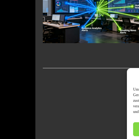
Um 
Ger
zus
ver
und