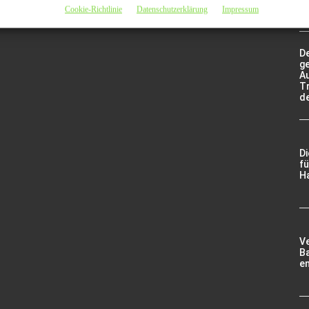
V
Cookie-Richtlinie
Datenschutzerklärung
Impressum
De
g
A
Tr
d
D
fü
Ha
V
Ba
e