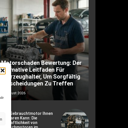
Motorschaden Bewertung: Der
Ultimative Leitfaden Für
Fahrzeughalter, Um Sorgfältig
Entscheidungen Zu Treffen
6. August 2026
ale
ie Ein Gebrauchtmotor Ihnen
ld Sparen Kann: Die
en
rtschaftlichkeit von
ustauschmotoren im