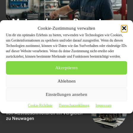
Motorschaden Bewertung:
Cookie-Zustimmung verwalten
Der Ultimative Leitfaden
Um dir ein optimales Erlebnis zu bieten, verwenden wir Technologien wie Cookies,
Für Fahrzeughalter, Um
um Geräteinformationen zu speichern und/oder darauf zuzugreifen. Wenn du diesen
Technologien zustimmst, können wir Daten wie das Surfverhalten oder eindeutige IDs
Sorgfältig Entscheidungen
auf dieser Website verarbeiten. Wenn du deine Zustimmung nicht erteilst oder
zurückziehst, können bestimmte Merkmale und Funktionen beeinträchtigt werden.
Zu Treffen
Akzeptieren
6. August 2026
Ablehnen
Einstellungen ansehen
Wie Ein Gebrauchtmotor Ihnen Geld
Cookie-Richtlinie
Datenschutzerklärung
Impressum
Sparen Kann: Die Wirtschaftlichkeit
von Austauschmotoren im Vergleich
zu Neuwagen