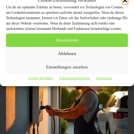
Cookie-Zustimmung verwalten
Verkehrschaos führt und was getan
Um dir ein optimales Erlebnis zu bieten, verwenden wir Technologien wie Cookies,
werden muss
um Geräteinformationen zu speichern und/oder darauf zuzugreifen. Wenn du diesen
Technologien zustimmst, können wir Daten wie das Surfverhalten oder eindeutige IDs
auf dieser Website verarbeiten. Wenn du deine Zustimmung nicht erteilst oder
GÜTERVERKEHR, TRANSPORT UND LOGISTIK
zurückziehst, können bestimmte Merkmale und Funktionen beeinträchtigt werden.
1. Juli 2025
Die Parknot für Lkw auf Autobahnen hat gravierende Folgen für Fahrer
Akzeptieren
und Verkehrsteilnehmer. Überfüllte Raststätten zwingen viele Fahrer
dazu, in unsicheren Zonen zu parken. Wir beleuchten die aktuelle Lage
und welche Maßnahmen erforderlich sind, um die Situation zu
Ablehnen
verbessern.
Einstellungen ansehen
Cookie-Richtlinie
Datenschutzerklärung
Impressum