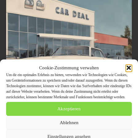
Cookie-Zustimmung verwalten
Um dir ein optimales Erlebnis zu bieten, verwenden wir Technologien wie Cookies,
um Geräteinformationen zu speichern und/oder darauf zuzugreifen. Wenn du diesen
Defektes Auto verkaufen: So erzielen
Technologien zustimmst, können wir Daten wie das Surfverhalten oder eindeutige IDs
auf dieser Website verarbeiten. Wenn du deine Zustimmung nicht erteilst oder
Sie den besten Preis trotz erheblichem
zurückziehst, können bestimmte Merkmale und Funktionen beeinträchtigt werden.
Wertverlust durch Motorschaden
Akzeptieren
2. September 2025
ALLGEMEIN
Der Verlust des Fahrzeugwertes aufgrund eines Motorschadens kann
Ablehnen
frustrierend sein, muss jedoch nicht das Ende Ihrer Verkaufsoptionen
bedeuten. In diesem Stück beleuchten wir, wie Sie trotz der
Einstellungen ansehen