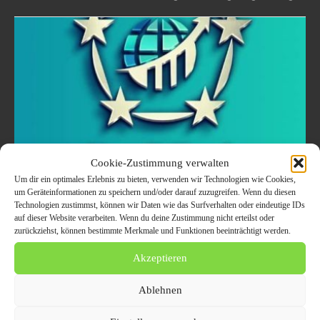
Cookie-Zustimmung verwalten
Um dir ein optimales Erlebnis zu bieten, verwenden wir Technologien wie Cookies,
um Geräteinformationen zu speichern und/oder darauf zuzugreifen. Wenn du diesen
Technologien zustimmst, können wir Daten wie das Surfverhalten oder eindeutige IDs
Backlink-Service für Anfänger – Wie
auf dieser Website verarbeiten. Wenn du deine Zustimmung nicht erteilst oder
Sie Ihre Website für die
zurückziehst, können bestimmte Merkmale und Funktionen beeinträchtigt werden.
Suchmaschinen optimieren
Akzeptieren
7. März 2025
MARKETING UND WERBUNG
Ablehnen
Ein effektiver Backlink-Service kann jeder Website helfen, besser in
Suchmaschinen abzuschneiden. Dieser Artikel richtet sich an Anfänger