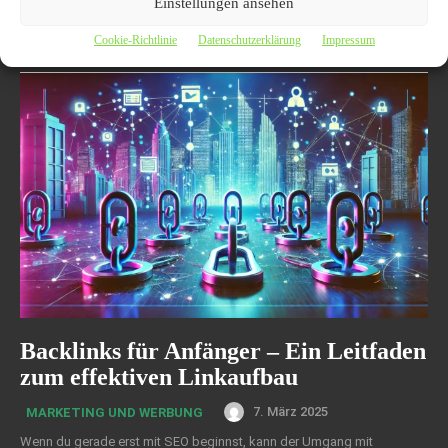
Einstellungen ansehen
und zeigt, wie einfach es sein kann, durch gezielten Linkaufbau die
Sichtbarkeit der eigenen Website zu verbessern. Lernen Sie die
Cookie-Richtlinie
Datenschutzerklärung
Impressum
Grundlagen des Backlink-Baus und wie Sie die richtigen Partner finden.
Backlinks für Anfänger – Ein Leitfaden
zum effektiven Linkaufbau
7. März 2025
MARKETING UND WERBUNG
Wenn du gerade erst mit SEO beginnst, kann der Umgang mit