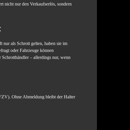
rt nicht nur den Verkaufserlös, sondern
t
nur als Schrott gelten, haben sie im
gefragt oder Fahrzeuge können
r Schrotthändler – allerdings nur, wenn
 FZV). Ohne Abmeldung bleibt der Halter