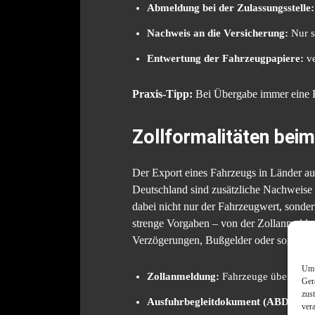
Abmeldung bei der Zulassungsstelle:
Nachweis an die Versicherung:
Nur s
Entwertung der Fahrzeugpapiere:
ve
Praxis-Tipp:
Bei Übergabe immer eine K
Zollformalitäten bei
Der Export eines Fahrzeugs in Länder au
Deutschland sind zusätzliche Nachweise u
dabei nicht nur der Fahrzeugwert, sonder
strenge Vorgaben – von der Zollanmeldung
Verzögerungen, Bußgelder oder sogar di
Um 
Zollanmeldung:
Fahrzeuge über 1.00
Ger
zus
Ausfuhrbegleitdokument (ABD):
Pfli
ver