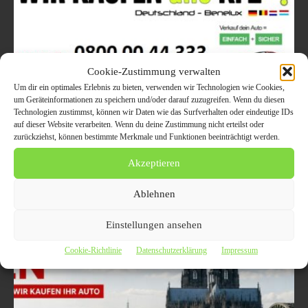
Cookie-Zustimmung verwalten
Um dir ein optimales Erlebnis zu bieten, verwenden wir Technologien wie Cookies,
um Geräteinformationen zu speichern und/oder darauf zuzugreifen. Wenn du diesen
Ein Auto in Köln verkaufen
Technologien zustimmst, können wir Daten wie das Surfverhalten oder eindeutige IDs
auf dieser Website verarbeiten. Wenn du deine Zustimmung nicht erteilst oder
zurückziehst, können bestimmte Merkmale und Funktionen beeinträchtigt werden.
6. Mai 2020
AUTO UND VERKEHR
KFZ Ankauf Köln – zu jederzeit und immer zuverlässig! Der Auto
Akzeptieren
Ankauf Köln hilft den Einwohnern der Stadt Köln in allen Notfällen rund
um das...
Ablehnen
Einstellungen ansehen
Cookie-Richtlinie
Datenschutzerklärung
Impressum