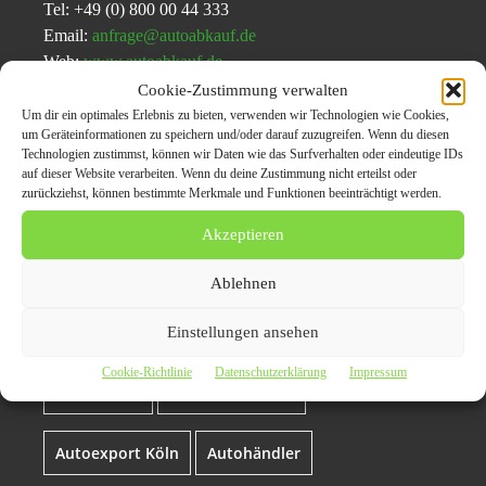
Tel: +49 (0) 800 00 44 333
Email:
anfrage@autoabkauf.de
Web:
www.autoabkauf.de
Cookie-Zustimmung verwalten
Um dir ein optimales Erlebnis zu bieten, verwenden wir Technologien wie Cookies,
um Geräteinformationen zu speichern und/oder darauf zuzugreifen. Wenn du diesen
Themen zum Beitrag
Technologien zustimmst, können wir Daten wie das Surfverhalten oder eindeutige IDs
auf dieser Website verarbeiten. Wenn du deine Zustimmung nicht erteilst oder
Ein Auto in Köln verkaufen
zurückziehst, können bestimmte Merkmale und Funktionen beeinträchtigt werden.
Akzeptieren
Auto Export Köln
auto in köln verkaufen
Ablehnen
Auto verkaufen in Köln
auto-ankauf köln
Einstellungen ansehen
Cookie-Richtlinie
Datenschutzerklärung
Impressum
autoankauf
Autoankauf Köln
Autoexport Köln
Autohändler