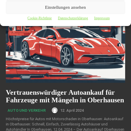
starten Sie den Prozess schnell und unkompliziert.
Einstellungen ansehen
Cookie-Richtlinie
Datenschutzerklärung
Impressum
Vertrauenswürdiger Autoankauf für
Fahrzeuge mit Mängeln in Oberhausen
12. April 2024
AUTO UND VERKEHR
Höchstpreise für Autos mit Motorschaden in Oberhausen: Autoankauf
in Oberhausen: Schnell, Einfach, Zuverlässig Autohäuser und
Autohändler In Oberhausen, 12.04..2024 – Der Autoankauf Oberhausen