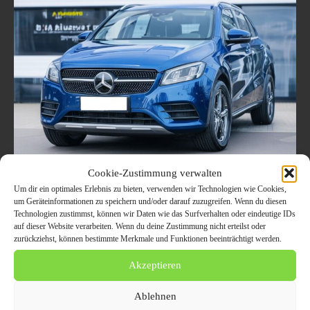
Cookie-Zustimmung verwalten
Schnelligkeit und Transparenz:
Um dir ein optimales Erlebnis zu bieten, verwenden wir Technologien wie Cookies,
Gebrauchtwagenankauf in Oberhausen
um Geräteinformationen zu speichern und/oder darauf zuzugreifen. Wenn du diesen
Technologien zustimmst, können wir Daten wie das Surfverhalten oder eindeutige IDs
leicht gemacht
auf dieser Website verarbeiten. Wenn du deine Zustimmung nicht erteilst oder
zurückziehst, können bestimmte Merkmale und Funktionen beeinträchtigt werden.
1. September 2024
AUTO / VERKEHR
Akzeptieren
Wenn es um den Verkauf Ihres Fahrzeugs geht, sind Schnelligkeit und
Transparenz wichtige Faktoren. Der Gebrauchtwagenankauf in
Oberhausen ermöglicht es Ihnen, Ihr Auto innerhalb kürzester Zeit
Ablehnen
erfolgreich zu verkaufen. Mit einer unverbindlichen Online-Bewertung