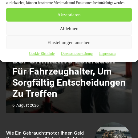
zurückziehst, können bestimmte Merkmale und Funktionen beeinträchtigt werden.
Akzeptieren
Ablehnen
Einstellungen ansehen
Motorschaden Bewertung:
Cookie-Richtlinie
Datenschutzerklärung
Impressum
Der Ultimative Leitfaden
Für Fahrzeughalter, Um
Sorgfältig Entscheidungen
Zu Treffen
6. August 2026
Wie Ein Gebrauchtmotor Ihnen Geld