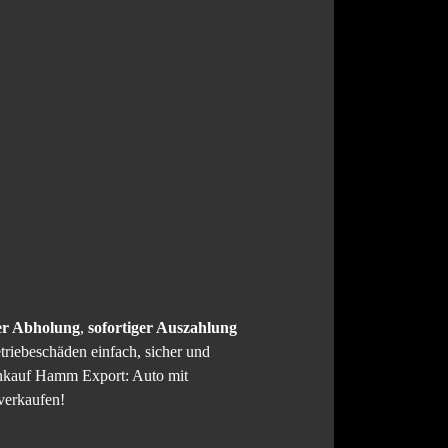
er Abholung
,
sofortiger Auszahlung
riebeschäden einfach, sicher und
ankauf Hamm Export: Auto mit
verkaufen!