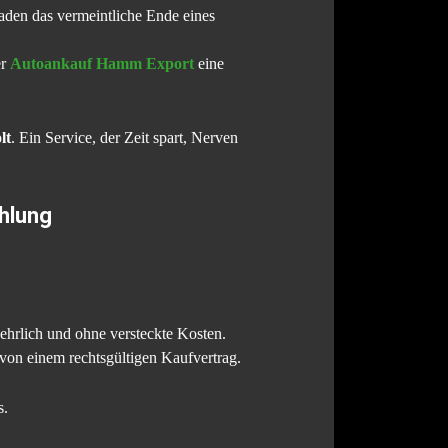
haden das vermeintliche Ende eines
er
Autoankauf Hamm Export
eine
lt
. Ein Service, der Zeit spart, Nerven
hlung
 ehrlich und ohne versteckte Kosten.
t von einem rechtsgültigen Kaufvertrag.
s.