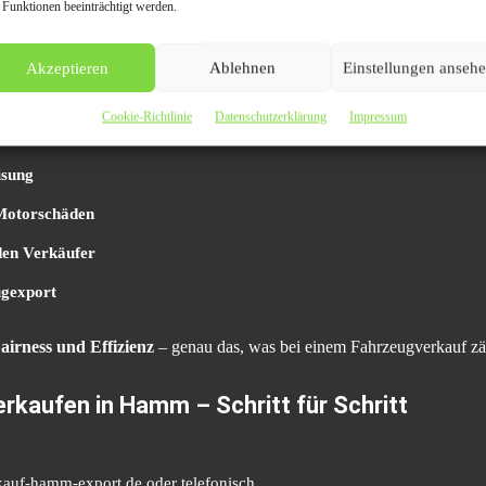
 zuverlässig, erfahren, transparent
 Funktionen beeinträchtigt werden.
ät und Marktkenntnis macht den Unterschied.
Akzeptieren
Ablehnen
Einstellungen anseh
tieren Kunden von:
Cookie-Richtlinie
Datenschutzerklärung
Impressum
d Umgebung
isung
 Motorschäden
den Verkäufer
ugexport
airness und Effizienz
– genau das, was bei einem Fahrzeugverkauf zä
rkaufen in Hamm – Schritt für Schritt
auf-hamm-export.de oder telefonisch.