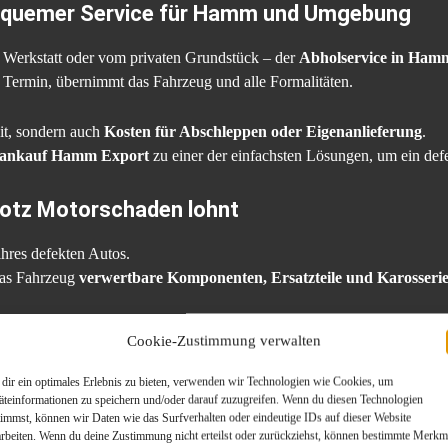
equemer Service für Hamm und Umgebung
 Werkstatt oder vom privaten Grundstück – der
Abholservice in Ham
Termin, übernimmt das Fahrzeug und alle Formalitäten.
it, sondern auch
Kosten für Abschleppen oder Eigenanlieferung
.
ankauf Hamm Export
zu einer der einfachsten Lösungen, um ein def
rotz Motorschaden lohnt
ihres defekten Autos.
 das Fahrzeug
verwertbare Komponenten, Ersatzteile und Karosseriet
Cookie-Zustimmung verwalten
ankauf Hamm Export
lassen sich auch Fahrzeuge mit schweren Defekte
dir ein optimales Erlebnis zu bieten, verwenden wir Technologien wie Cookies, um
äufer
und
eine nachhaltige Nutzung vorhandener Ressourcen.
äteinformationen zu speichern und/oder darauf zuzugreifen. Wenn du diesen Technologien
timmst, können wir Daten wie das Surfverhalten oder eindeutige IDs auf dieser Website
arbeiten. Wenn du deine Zustimmung nicht erteilst oder zurückziehst, können bestimmte Merkm