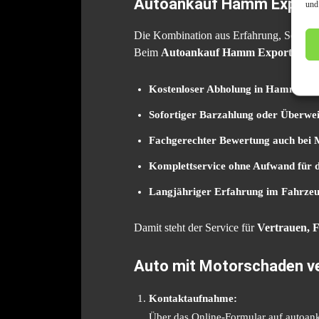
Autoankauf Hamm Export –
und
Die Kombination aus Erfahrung, Seriosit
Beim
Autoankauf Hamm Export
profi
Kostenloser Abholung in Hamm un
Sofortiger Barzahlung oder Überwe
Fachgerechter Bewertung auch bei
Komplettservice ohne Aufwand für 
Langjähriger Erfahrung im Fahrze
Damit steht der Service für
Vertrauen, F
Auto mit Motorschaden ve
Kontaktaufnahme:
Über das Online-Formular auf autoank