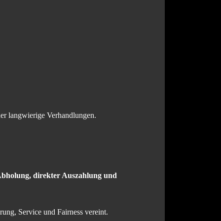
der langwierige Verhandlungen.
Abholung, direkter Auszahlung und
hrung, Service und Fairness vereint.