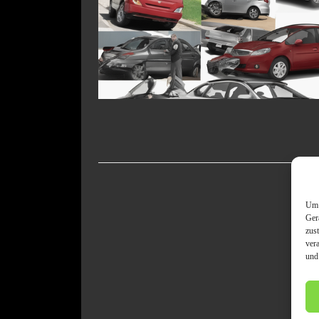
Um 
Ger
zus
ver
und