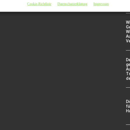
E
Cookie-Richtlinie
Datenschutzerklärung
Impressum
W
Ge
Wi
A
V
De
g
A
Tr
d
D
fü
Ha