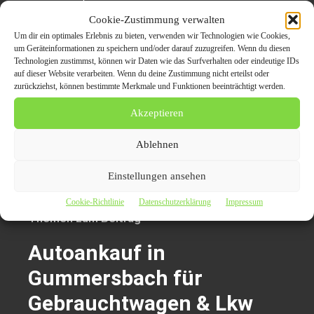
Web:
https://www.autoankauf-schumache
Cookie-Zustimmung verwalten
Um dir ein optimales Erlebnis zu bieten, verwenden wir Technologien wie Cookies,
um Geräteinformationen zu speichern und/oder darauf zuzugreifen. Wenn du diesen
Technologien zustimmst, können wir Daten wie das Surfverhalten oder eindeutige IDs
Ähnliche Suchanfragen zu
auf dieser Website verarbeiten. Wenn du deine Zustimmung nicht erteilst oder
zurückziehst, können bestimmte Merkmale und Funktionen beeinträchtigt werden.
Autoankauf Gummersbach
Akzeptieren
Autoankauf Dortmund
,
Autoankauf
Ablehnen
Berlin
,
Autoankauf Köln
,
Autoankauf
Düsseldorf
,
Autoankauf Hamburg
,
Einstellungen ansehen
Cookie-Richtlinie
Datenschutzerklärung
Impressum
Themen zum Beitrag
Autoankauf in
Gummersbach für
Gebrauchtwagen & Lkw