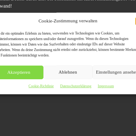
fwand!
Cookie-Zustimmung verwalten
se an der Lackierung, hängenden Türen oder den sogenannten Spaltma
nnen Profis einen Unfallschaden identifizieren.
dir ein optimales Erlebnis zu bieten, verwenden wir Technologien wie Cookies, um
äteinformationen zu speichern und/oder darauf zuzugreifen. Wenn du diesen Technologien
.B. einem Totalschaden, können viele Teile durch eine professionelle
timmst, können wir Daten wie das Surfverhalten oder eindeutige IDs auf dieser Website
arbeiten. Wenn du deine Zustimmung nicht erteilst oder zurückziehst, können bestimmte Merkm
ahrung haben wir fast immer die Möglichkeit, Ihren Unfallwagen zu ei
 Funktionen beeinträchtigt werden.
ederzeit gerne eine Ankaufsanfrage oder rufen Sie uns einfach an. Uns
Akzeptieren
Ablehnen
Einstellungen anseh
Cookie-Richtlinie
Datenschutzerklärung
Impressum
rt-Service kümmern wir uns um die Abholung und Abmeldung Ihres Fa