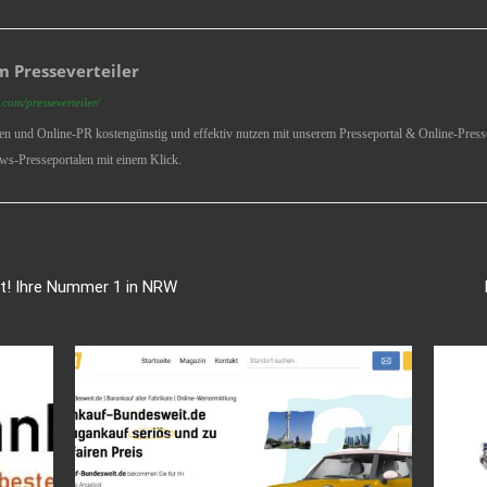
 Presseverteiler
com/presseverteiler/
ren und Online-PR kostengünstig und effektiv nutzen mit unserem Presseportal & Online-Presse
ws-Presseportalen mit einem Klick.
rt! Ihre Nummer 1 in NRW