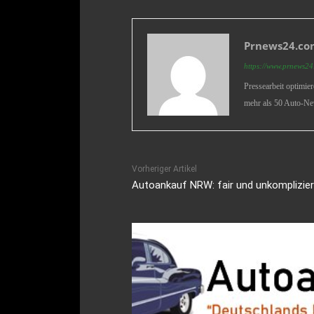
Prnews24.com
https://www.prnews24.
Pressearbeit optimie
mehr als 50 Auto-Ne
Vorheriger Artikel
Autoankauf NRW: fair und unkomplizie