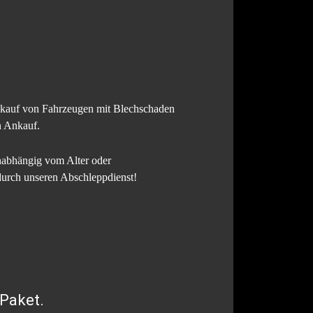
ankauf von Fahrzeugen mit Blechschaden
n Ankauf.
nabhängig vom Alter oder
durch unseren Abschleppdienst!
Paket.