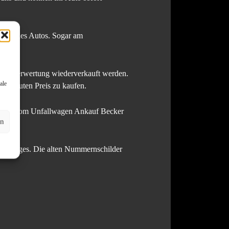
ßen eines Autos. Sogar am
 Autoverwertung wiederverkauft werden.
ale
nem guten Preis zu kaufen.
er Team vom Unfallwagen Ankauf Becker
en
hrzeuges. Die alten Nummernschilder