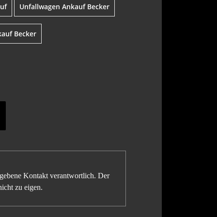
uf
Unfallwagen Ankauf Becker
kauf Becker
gegebene Kontakt verantwortlich. Der
icht zu eigen.