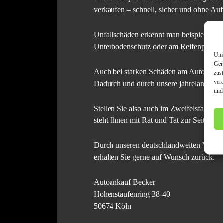
verkaufen – schnell, sicher und ohne Au
Unfallschäden erkennt man beispielswei
Unterbodenschutz oder am Reifenprofil kö
Um 
Ger
Auch bei starken Schäden am Auto, wie z
zus
ver
Dadurch und durch unsere jahrelange Erf
und
Stellen Sie also auch im Zweifelsfall j
steht Ihnen mit Rat und Tat zur Seite.
Durch unseren deutschlandweiten Vor-O
erhalten Sie gerne auf Wunsch zurück.
Autoankauf Becker
Hohenstaufenring 38-40
50674 Köln