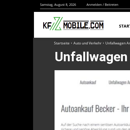
Samstag, August 8, 2026
Anmelden / Beitreten
STAR
Startseite
Auto und Verkehr
Unfallwagen A
Unfallwagen