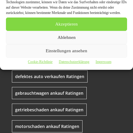
Technologien zustimmst, können wir Daten wie das Surfverhalten oder eindeutige IDs
auf dieser Website verarbeiten. Wenn du deine Zustimmung nicht erteilst oder
Pkw schnell und sicher
zurückziehst, können bestimmte Merkmale und Funktionen beeinträchtigt werden.
verkaufen Ratingen
Akzeptieren
Ablehnen
auto mit motorschaden verkaufen Ratingen
Einstellungen ansehen
auto verkaufen Ratingen
Autoankauf Ratingen
Cookie-Richtlinie
Datenschutzerklärung
Impressum
defektes auto verkaufen Ratingen
gebrauchtwagen ankauf Ratingen
getriebeschaden ankauf Ratingen
motorschaden ankauf Ratingen