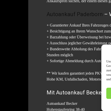
Ankaufsprofi suchen, der einem diesen g
Autoankauf Paderborn
– W
+ Garantierter Ankauf Ihres Fahrzeuges 
+ Besichtigung an Ihrem Wunschort zu
+ Barzahlung oder Überweisung bei bzw
+ Ausschluss jeglicher Gewährleistung od
+ Bundesweite Abholung des Fahrzeugs d
Stunden möglich
+ Sofortige Abmeldung durch Autoankau
Um 
Ger
zus
** Wir kaufen garantiert jeden PKW
ver
Hohe KM, Unfallschaden, Motorschaden 
und
Mit Autoankauf Becker in
Autoankauf Becker
Hohenstaufenring 38-40