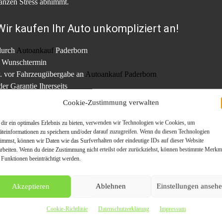
anzen Stress abnimmt.
ir kaufen Ihr Auto unkompliziert an!
durch
Autoankauf
Paderborn
m Wunschtermin
. vor Fahrzeugübergabe an
Autoankauf Paderborn
er Garantie Ihrerseits
urch eigene Transportfahrzeuge oder mit Überführungskennzeichen n
Cookie-Zustimmung verwalten
f Paderborn
dir ein optimales Erlebnis zu bieten, verwenden wir Technologien wie Cookies, um
äteinformationen zu speichern und/oder darauf zuzugreifen. Wenn du diesen Technologien
timmst, können wir Daten wie das Surfverhalten oder eindeutige IDs auf dieser Website
 / LKW / BUS – AUCH DEFEKT!
arbeiten. Wenn du deine Zustimmung nicht erteilst oder zurückziehst, können bestimmte Merkm
oder Getriebeschaden.
 Funktionen beeinträchtigt werden.
 nur 24 Stunden jeden PKW verkaufen!
Akzeptieren
Ablehnen
Einstellungen anseh
Cookie-Richtlinie
Datenschutzerklärung
Impressum