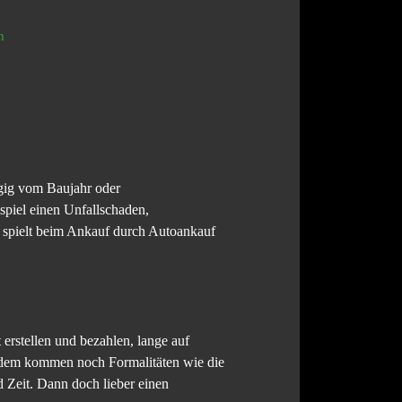
ngig vom Baujahr oder
spiel einen Unfallschaden,
 spielt beim Ankauf durch Autoankauf
erstellen und bezahlen, lange auf
erdem kommen noch Formalitäten wie die
Zeit. Dann doch lieber einen