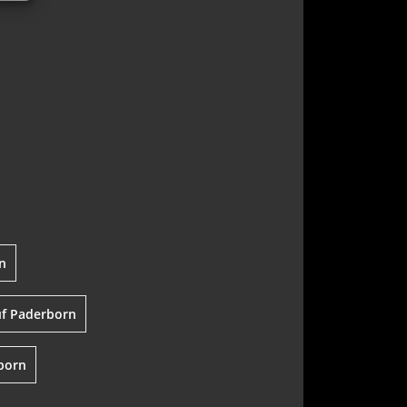
n
uf Paderborn
born