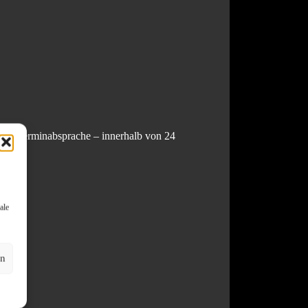
ach Terminabsprache – innerhalb von 24
ale
en