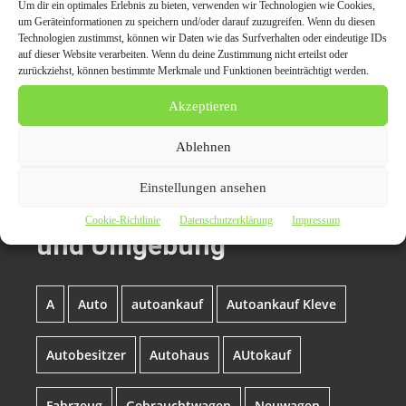
Um dir ein optimales Erlebnis zu bieten, verwenden wir Technologien wie Cookies,
Der Beitrag
Autoankauf-Jetzt biete Vorort Service in
um Geräteinformationen zu speichern und/oder darauf zuzugreifen. Wenn du diesen
Kleve und Umgebung
erschien zuerst auf
Presseverteiler
Technologien zustimmst, können wir Daten wie das Surfverhalten oder eindeutige IDs
CarPr.de | Auto News | Automagazin Portale | Auto-PR |
auf dieser Website verarbeiten. Wenn du deine Zustimmung nicht erteilst oder
zurückziehst, können bestimmte Merkmale und Funktionen beeinträchtigt werden.
PR Marketing für die Automobilbranche
.
Akzeptieren
Themen zum Beitrag
Ablehnen
Autoankauf-Jetzt biete
Einstellungen ansehen
Vorort Service in Kleve
Cookie-Richtlinie
Datenschutzerklärung
Impressum
und Umgebung
A
Auto
autoankauf
Autoankauf Kleve
Autobesitzer
Autohaus
AUtokauf
Fahrzeug
Gebrauchtwagen
Neuwagen