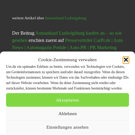
weitere Artikel über
Autoankauf Ludwigsburg
Der Beitrag
Autoankauf Ludwigsburg kaufen an – so wie
gesehen
erschien zuerst auf
Presseverteiler CarPr.de | Auto
News | Automagazin Portale | Auto-PR | PR Marketing
für die Automobilbranche
.
Cookie-Zustimmung verwalten
Um dir ein optimales Erlebnis zu bieten, verwenden wir Technologien wie Cookies,
um Geräteinformationen zu speichern und/oder darauf zuzugreifen. Wenn du diesen
Themen zum Beitrag
Technologien zustimmst, können wir Daten wie das Surfverhalten oder eindeutige IDs
auf dieser Website verarbeiten. Wenn du deine Zustimmung nicht erteilst oder
Autoankauf Ludwigsburg
zurückziehst, können bestimmte Merkmale und Funktionen beeinträchtigt werden.
kaufen an – so wie
Akzeptieren
gesehen
Ablehnen
Einstellungen ansehen
Auto
autoankauf
Autobesitzer