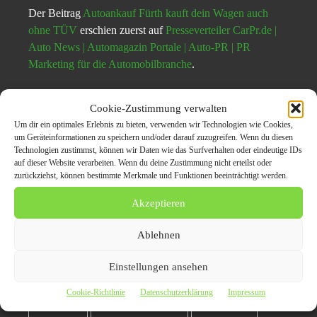
Der Beitrag
Autoankauf Fürth kauft dein Wagen auch
ohne TÜV
erschien zuerst auf
Presseverteiler CarPr.de |
Auto News | Automagazin Portale | Auto-PR | PR
Marketing für die Automobilbranche
.
Cookie-Zustimmung verwalten
Themen zum Beitrag
Um dir ein optimales Erlebnis zu bieten, verwenden wir Technologien wie Cookies,
um Geräteinformationen zu speichern und/oder darauf zuzugreifen. Wenn du diesen
Autoankauf Fürth kauft
Technologien zustimmst, können wir Daten wie das Surfverhalten oder eindeutige IDs
auf dieser Website verarbeiten. Wenn du deine Zustimmung nicht erteilst oder
dein Wagen auch ohne
zurückziehst, können bestimmte Merkmale und Funktionen beeinträchtigt werden.
TÜV
Akzeptieren
Ablehnen
Auto
auto ankauf
autoankauf
Einstellungen ansehen
Autobesitzer
Autohaus
AUtokauf
Cookie-Richtlinie
Datenschutzerklärung
Impressum