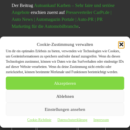
Der Beitrag
Autoankauf Karben – Sehr faire und seriöse
Angebote
erschien zuerst auf
Presseverteiler CarPr.de |
Auto News | Automagazin Portale | Auto-PR | PR
Marketing für die Automobilbranche
.
Cookie-Zustimmung verwalten
Themen zum Beitrag
Um dir ein optimales Erlebnis zu bieten, verwenden wir Technologien wie Cookies,
um Geräteinformationen zu speichern und/oder darauf zuzugreifen. Wenn du diesen
Autoankauf Karben – Sehr
Technologien zustimmst, können wir Daten wie das Surfverhalten oder eindeutige IDs
auf dieser Website verarbeiten. Wenn du deine Zustimmung nicht erteilst oder
faire und seriöse
zurückziehst, können bestimmte Merkmale und Funktionen beeinträchtigt werden.
Angebote
Akzeptieren
Ablehnen
Auto
auto ankauf
autoankauf
Einstellungen ansehen
Autobesitzer
Autohaus
AUtokauf
Cookie-Richtlinie
Datenschutzerklärung
Impressum