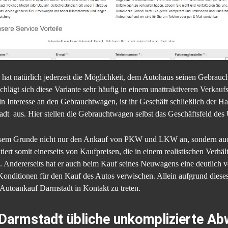
, hat natürlich jederzeit die Möglichkeit, dem Autohaus seinen Gebr
hlägt sich diese Variante sehr häufig in einem unattraktiveren Verkau
in Interesse an den Gebrauchtwagen, ist ihr Geschäft schließlich der
dt aus. Hier stellen die Gebrauchtwagen selbst das Geschäftsfeld des
iesem Grunde nicht nur den Ankauf von PKW und LKW an, sondern au
iert somit einerseits von Kaufpreisen, die in einem realistischen Verhä
n. Andererseits hat er auch beim Kauf seines Neuwagens eine deutlich v
Konditionen für den Kauf des Autos verwischen. Allein aufgrund diese
utoankauf Darmstadt in Kontakt zu treten.
Darmstadt übliche unkomplizierte Abw