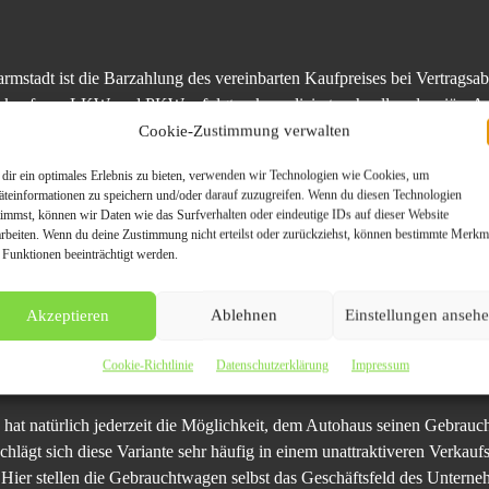
rmstadt ist die Barzahlung des vereinbarten Kaufpreises bei Vertragsa
auf von LKW und PKW erfolgt unkompliziert, schnell und seriös. Auc
gekauft und dem Export zugeführt. Aufgrund dieses Exports besteht B
Cookie-Zustimmung verwalten
tfahrzeug bis hin zum sportlichen Zweisitzer. Der Hersteller spielt eb
dir ein optimales Erlebnis zu bieten, verwenden wir Technologien wie Cookies, um
g oder die bereits absolvierte Laufleistung.
äteinformationen zu speichern und/oder darauf zuzugreifen. Wenn du diesen Technologien
timmst, können wir Daten wie das Surfverhalten oder eindeutige IDs auf dieser Website
arbeiten. Wenn du deine Zustimmung nicht erteilst oder zurückziehst, können bestimmte Merkm
gen und Unfallwagen Ankauf mit Experten zusammen, die sich auf das 
 Funktionen beeinträchtigt werden.
öglich wird diese professionelle und schnelle Abwicklung außerdem d
tarken Partnern für seine Exportgeschäfte verfügt. Auf diese Weise k
Akzeptieren
Ablehnen
Einstellungen anseh
iert werden.
Cookie-Richtlinie
Datenschutzerklärung
Impressum
, hat natürlich jederzeit die Möglichkeit, dem Autohaus seinen Gebr
hlägt sich diese Variante sehr häufig in einem unattraktiveren Verkau
 Hier stellen die Gebrauchtwagen selbst das Geschäftsfeld des Unterne