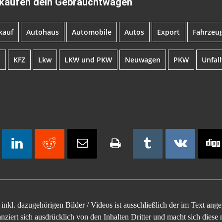
 kaufen dein Gebrauchtwagen
kauf
Autohaus
Automobile
Autos
Export
Fahrzeu
l
KFZ
Lkw
LKW und PKW
Neuwagen
PKW
Unfal
inkl. dazugehörigen Bilder / Videos ist ausschließlich der im Text an
ziert sich ausdrücklich von den Inhalten Dritter und macht sich diese n