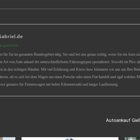
abriel.de
le-gabriel.de
st für Sie im gesamten Bundesgebiet tätig. Sie sind bei uns genau richtig, wenn Sie ein Auto 
iche Art von Auto ankauf der unterschiedlichsten Fahrzeugtypen spezialisiert. Sowohl ein Pkw a
en in den richtigen Händen. Mit viel Erfahrung und Know-how kümmern wir uns um Ihre Belan
davon, ob es sich bei dem Wagen um einen Porsche oder einen Fiat handelt und egal welches Mod
ice genauso für Firmenwagen mit hoher Kilometerzahl und langer Laufleistung.
Autoankauf Gieß