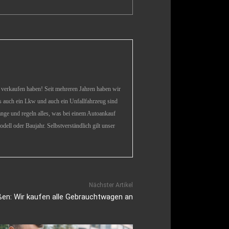
zu verkaufen haben! Seit mehreren Jahren haben wir
ls auch ein Lkw und auch ein Unfallfahrzeug sind
ge und regeln alles, was bei einem Autoankauf
ell oder Baujahr. Selbstverständlich gilt unser
Nächster Artikel
en: Wir kaufen alle Gebrauchtwagen an