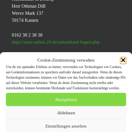
Herr Othman DiB
Werve Mark 137
59174 Kamen
0162 38 2 38 38
https://auto-online-24.de/autoankauf-hagen.php
Cookie-Zustimmung verwalten
Themen zum Beitrag
Um dir ein optimales Erlebnis zu bieten, verwenden wir Technologien wie Cookies,
um Geräteinformationen zu speichern und/oder darauf zuzugreifen. Wenn du diesen
Autoankauf Hagen |
Technologien zustimmst, können wir Daten wie das Surfverhalten oder eindeutige IDs
auf dieser Website verarbeiten. Wenn du deine Zustimmung nicht erteilst oder
Gebrauchtwagen KFZ
zurückziehst, können bestimmte Merkmale und Funktionen beeinträchtigt werden.
Ankauf
Akzeptieren
Ablehnen
Auto
autoankauf
Autobesitzer
Autos
Einstellungen ansehen