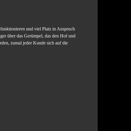
unktionieren und viel Platz in Anspruch
änger über das Gerümpel, das den Hof und
erden, zumal jeder Kunde sich auf die