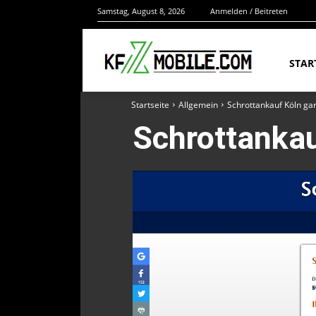
Samstag, August 8, 2026
Anmelden / Beitreten
STAR
Startseite
Allgemein
Schrottankauf Köln gar
Schrottankauf