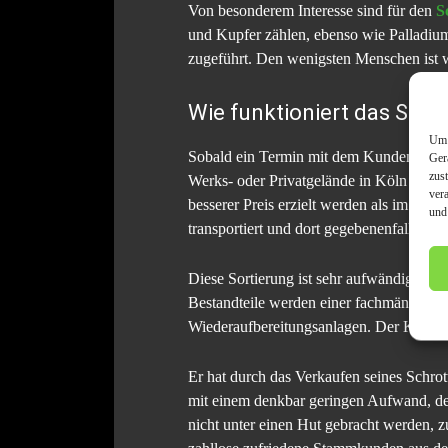
Von besonderem Interesse sind für den
S
und Kupfer zählen, ebenso wie Palladium
zugeführt. Den wenigsten Menschen ist wo
Wie funktioniert das Schr
Um 
Sobald ein Termin mit dem Kunden, der s
Ger
zus
Werks- oder Privatgelände in Köln und Um
ver
besserer Preis erzielt werden als im Fal
und
transportiert und dort gegebenenfalls sorti
Diese Sortierung ist sehr aufwändig und 
Bestandteile werden einer fachmännisch
Wiederaufbereitungsanlagen. Der Kunde ha
Er hat durch das Verkaufen seines Schro
mit einem denkbar geringen Aufwand, der 
nicht unter einen Hut gebracht werden, z