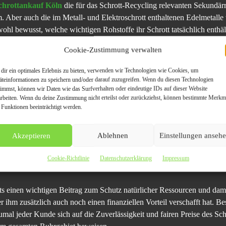
chrottankauf Köln
die für das Schrott-Recycling relevanten Sekundärr
. Aber auch die im Metall- und Elektroschrott enthaltenen Edelmetalle
hl bewusst, welche wichtigen Rohstoffe ihr Schrott tatsächlich enthäl
Cookie-Zustimmung verwalten
ott-Recycling?
dir ein optimales Erlebnis zu bieten, verwenden wir Technologien wie Cookies, um
einen Schrott verkaufen möchte, vereinbart wurde, sammelt der Schro
äteinformationen zu speichern und/oder darauf zuzugreifen. Wenn du diesen Technologien
timmst, können wir Daten wie das Surfverhalten oder eindeutige IDs auf dieser Website
gebung ein und zahlt den vereinbarten Preis. Sofern es sich um sorten
arbeiten. Wenn du deine Zustimmung nicht erteilst oder zurückziehst, können bestimmte Merkm
l von Mischschrott. Im Anschluss an die Abholung wird der Schrott auf 
 Funktionen beeinträchtigt werden.
ert.
Akzeptieren
Ablehnen
Einstellungen anseh
muss ausgesprochen gewissenhaft und in akribischer Kleinarbeit durchg
en Entsorgung zugeführt und die für das Schrott-Recycling relevante
Cookie-Richtlinie
Datenschutzerklärung
Impressum
t mit all diesen Arbeitsschritten nichts mehr zu tun.
tts einen wichtigen Beitrag zum Schutz natürlicher Ressourcen und dam
ihm zusätzlich auch noch einen finanziellen Vorteil verschafft hat. Be
umal jeder Kunde sich auf die Zuverlässigkeit und fairen Preise des Sc