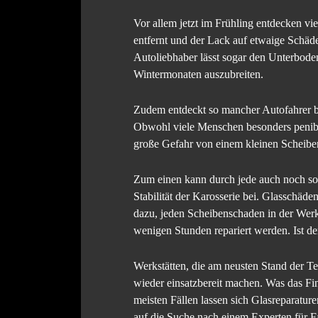
Vor allem jetzt im Frühling entdecken vie
entfernt und der Lack auf etwaige Schäd
Autoliebhaber lässt sogar den Unterbode
Wintermonaten auszubreiten.
Zudem entdeckt so mancher Autofahrer be
Obwohl viele Menschen besonders penibe
große Gefahr von einem kleinen Scheiben
Zum einen kann durch jede auch noch so 
Stabilität der Karosserie bei. Glasschäd
dazu, jeden Scheibenschaden in der Werks
wenigen Stunden repariert werden. Ist d
Werkstätten, die am neusten Stand der T
wieder einsatzbereit machen. Was das Fin
meisten Fällen lassen sich Glasreparatur
auf die Suche nach einem Experten für Fa