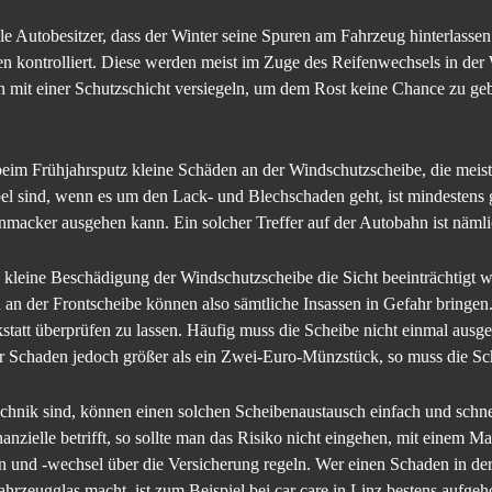
le Autobesitzer, dass der Winter seine Spuren am Fahrzeug hinterlassen 
en kontrolliert. Diese werden meist im Zuge des Reifenwechsels in der
n mit einer Schutzschicht versiegeln, um dem Rost keine Chance zu geb
im Frühjahrsputz kleine Schäden an der Windschutzscheibe, die meist
l sind, wenn es um den Lack- und Blechschaden geht, ist mindestens g
macker ausgehen kann. Ein solcher Treffer auf der Autobahn ist nämlic
kleine Beschädigung der Windschutzscheibe die Sicht beeinträchtigt w
en an der Frontscheibe können also sämtliche Insassen in Gefahr bringe
tatt überprüfen zu lassen. Häufig muss die Scheibe nicht einmal ausg
er Schaden jedoch größer als ein Zwei-Euro-Münzstück, so muss die Sc
echnik sind, können einen solchen Scheibenaustausch einfach und schn
anzielle betrifft, so sollte man das Risiko nicht eingehen, mit einem 
en und -wechsel über die Versicherung regeln. Wer einen Schaden in de
hrzeugglas macht, ist zum Beispiel bei car care in Linz bestens aufgeh