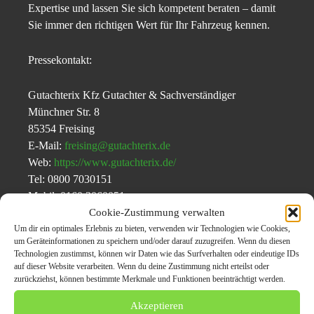
Expertise und lassen Sie sich kompetent beraten – damit
Sie immer den richtigen Wert für Ihr Fahrzeug kennen.
Pressekontakt:
Gutachterix Kfz Gutachter & Sachverständiger
Münchner Str. 8
85354 Freising
E-Mail:
freising@gutachterix.de
Web:
https://www.gutachterix.de/
Tel: 0800 7030151
Mobil: 0160 2060051
Cookie-Zustimmung verwalten
Um dir ein optimales Erlebnis zu bieten, verwenden wir Technologien wie Cookies,
Originalinhalt von Gutachterix-de, veröffentlicht unter dem Titel “
Gutachterix
um Geräteinformationen zu speichern und/oder darauf zuzugreifen. Wenn du diesen
Freising – Ihr zuverlässiger Partner für Fahrzeugbewertungen
„, übermittelt
Technologien zustimmst, können wir Daten wie das Surfverhalten oder eindeutige IDs
auf dieser Website verarbeiten. Wenn du deine Zustimmung nicht erteilst oder
durch
CarPr.de
zurückziehst, können bestimmte Merkmale und Funktionen beeinträchtigt werden.
Akzeptieren