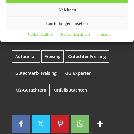
Themen zum Beitrag
Ablehnen
Gutachterix Freising – Ihr
zuverlässiger Partner für
Einstellungen ansehen
Fahrzeugbewertungen
Cookie-Richtlinie
Datenschutzerklärung
Impressum
Autounfall
Freising
Gutachter Freising
Gutachterix Freising
KFZ-Experten
Kfz-Gutachtern
Unfallgutachten