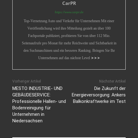
CarPR
https://www.carpr.de
Top-Vernetzung Auto und Verkehr für Unternehmen Mit einer
Veröffentlichung wird ihre Mitteilung gezielt an über 100
Fachportale publiziert, profitieren Sie von über 112 Mio.
Seitenaufrufe pro Monat für mehr Reichweite und Sichtbarkeit in
den Suchmaschinen und ein besseres Ranking. Bringen Sie Ihr
Unternehmen auf das nächste Level ➤➤➤
Vorheriger Artikel
Nächster Artikel
MESTO INDUSTRIE- UND
Die Zukunft der
GEBÄUDESERVICE:
Energieversorgung: Ankers
Professionelle Hallen- und
Balkonkraftwerke im Test
Bodenreinigung für
Unternehmen in
Niedersachsen