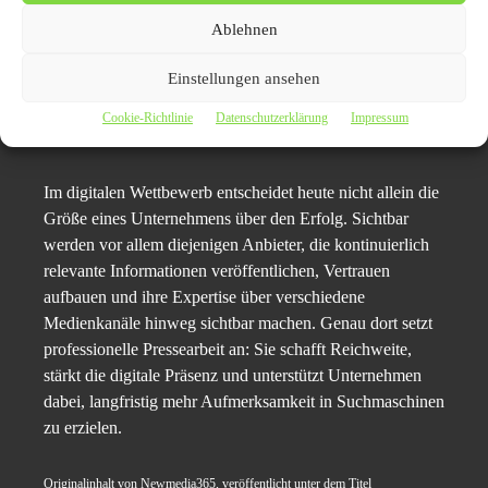
fachlich fundierte Inhalte und eine starke Medienpräsenz.
Ablehnen
Unternehmen, die regelmäßig über sich, ihre
Dienstleistungen und Entwicklungen der
Einstellungen ansehen
Automobilbranche berichten, erhöhen ihre Chancen,
dauerhaft von Suchmaschinen und potenziellen Kunden
Cookie-Richtlinie
Datenschutzerklärung
Impressum
gefunden zu werden.
Im digitalen Wettbewerb entscheidet heute nicht allein die
Größe eines Unternehmens über den Erfolg. Sichtbar
werden vor allem diejenigen Anbieter, die kontinuierlich
relevante Informationen veröffentlichen, Vertrauen
aufbauen und ihre Expertise über verschiedene
Medienkanäle hinweg sichtbar machen. Genau dort setzt
professionelle Pressearbeit an: Sie schafft Reichweite,
stärkt die digitale Präsenz und unterstützt Unternehmen
dabei, langfristig mehr Aufmerksamkeit in Suchmaschinen
zu erzielen.
Originalinhalt von Newmedia365, veröffentlicht unter dem Titel