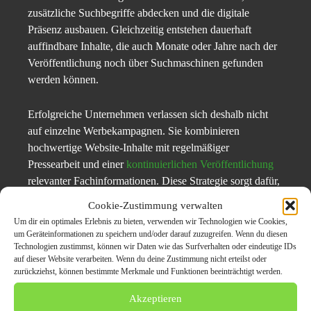
zusätzliche Suchbegriffe abdecken und die digitale
Präsenz ausbauen. Gleichzeitig entstehen dauerhaft
auffindbare Inhalte, die auch Monate oder Jahre nach der
Veröffentlichung noch über Suchmaschinen gefunden
werden können.
Erfolgreiche Unternehmen verlassen sich deshalb nicht
auf einzelne Werbekampagnen. Sie kombinieren
hochwertige Website-Inhalte mit regelmäßiger
Pressearbeit und einer
kontinuierlichen Veröffentlichung
relevanter Fachinformationen. Diese Strategie sorgt dafür,
dass Suchmaschinen ein Unternehmen immer wieder als
Cookie-Zustimmung verwalten
aktive und thematisch relevante Quelle erkennen.
Um dir ein optimales Erlebnis zu bieten, verwenden wir Technologien wie Cookies,
um Geräteinformationen zu speichern und/oder darauf zuzugreifen. Wenn du diesen
Technologien zustimmst, können wir Daten wie das Surfverhalten oder eindeutige IDs
Wer mit
Gebrauchtwagen Ankauf Köln
langfristig eine
auf dieser Website verarbeiten. Wenn du deine Zustimmung nicht erteilst oder
Top-Platzierung bei Google anstrebt, benötigt Geduld und
zurückziehst, können bestimmte Merkmale und Funktionen beeinträchtigt werden.
eine klare Content-Strategie. Nachhaltige Rankings
Akzeptieren
entstehen durch kontinuierliche Veröffentlichungen,