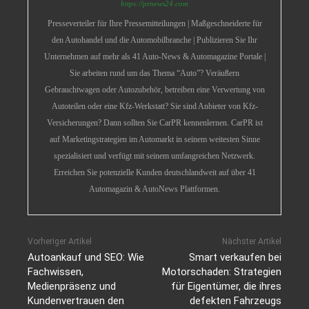
https://prnews24.com
Presseverteiler für Ihre Pressemitteilungen | Maßgeschneiderte für
den Autohandel und die Automobilbranche | Publizieren Sie Ihr
Unternehmen auf mehr als 41 Auto-News & Automagazine Portale |
Sie arbeiten rund um das Thema “Auto”? Veräußern
Gebrauchtwagen oder Autozubehör, betreiben eine Verwertung von
Autoteilen oder eine Kfz-Werkstatt? Sie sind Anbieter von Kfz-
Versicherungen? Dann sollten Sie CarPR kennenlernen. CarPR ist
auf Marketingstrategien im Automarkt in seinem weitesten Sinne
spezialisiert und verfügt mit seinem umfangreichen Netzwerk.
Erreichen Sie potenzielle Kunden deutschlandweit auf über 41
Automagazin & AutoNews Plattformen.
Vorheriger Artikel
Nächster Artikel
Autoankauf und SEO: Wie
Smart verkaufen bei
Fachwissen,
Motorschaden: Strategien
Medienpräsenz und
für Eigentümer, die ihres
Kundenvertrauen den
defekten Fahrzeugs