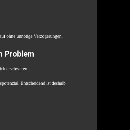
blauf ohne unnötige Verzögerungen.
in Problem
ich erschweren.
spotenzial. Entscheidend ist deshalb