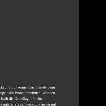
rkauf oft unvermeidbar. Gerade beim
hfrage nach Wohnimmobilien. Wer den
schafft die Grundlage für einen
deraterer Preisentwicklung insgesamt