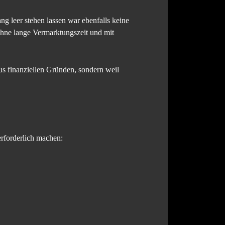
ng leer stehen lassen war ebenfalls keine
hne lange Vermarktungszeit und mit
us finanziellen Gründen, sondern weil
erforderlich machen: