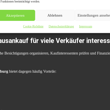
 Funktionen beeinträchtigt werden.
marktgerechter Preisgestaltung
Akzeptieren
Ablehnen
Einstellungen anseh
ionelle Bewertung. Zustand, Energieeffizienz, Modernisierungen sowie 
Cookie-Richtlinie
Datenschutzerklärung
Impressum
usankauf für viele Verkäufer interess
che Besichtigungen organisieren, Kaufinteressenten prüfen und Finanzi
sburg
bietet dagegen häufig Vorteile: