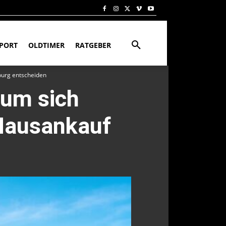
PORT
OLDTIMER
RATGEBER
burg entscheiden
rum sich
 Hausankauf