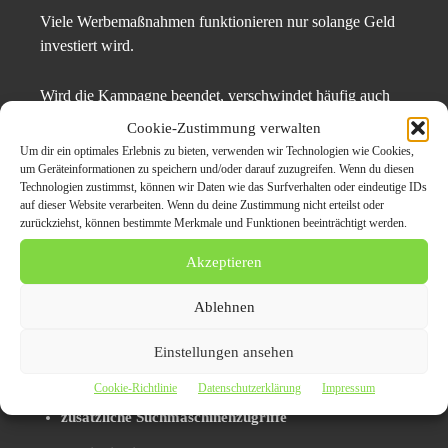
Viele Werbemaßnahmen funktionieren nur solange Geld
investiert wird.
Wird die Kampagne beendet, verschwindet häufig auch
die Sichtbarkeit.
Cookie-Zustimmung verwalten
Um dir ein optimales Erlebnis zu bieten, verwenden wir Technologien wie Cookies,
Pressemitteilungen funktionieren anders.
um Geräteinformationen zu speichern und/oder darauf zuzugreifen. Wenn du diesen
Technologien zustimmst, können wir Daten wie das Surfverhalten oder eindeutige IDs
auf dieser Website verarbeiten. Wenn du deine Zustimmung nicht erteilst oder
Ein veröffentlichter Artikel bleibt häufig über Jahre online
zurückziehst, können bestimmte Merkmale und Funktionen beeinträchtigt werden.
auffindbar.
Akzeptieren
Dadurch entsteht ein langfristiger Effekt:
Ablehnen
dauerhafte Indexierung
Einstellungen ansehen
langfristige Sichtbarkeit
Cookie-Richtlinie
Datenschutzerklärung
Impressum
zusätzliche Suchmaschinenzugriffe