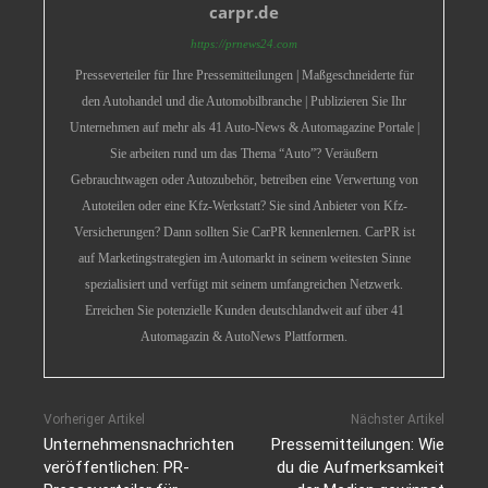
carpr.de
https://prnews24.com
Presseverteiler für Ihre Pressemitteilungen | Maßgeschneiderte für
den Autohandel und die Automobilbranche | Publizieren Sie Ihr
Unternehmen auf mehr als 41 Auto-News & Automagazine Portale |
Sie arbeiten rund um das Thema “Auto”? Veräußern
Gebrauchtwagen oder Autozubehör, betreiben eine Verwertung von
Autoteilen oder eine Kfz-Werkstatt? Sie sind Anbieter von Kfz-
Versicherungen? Dann sollten Sie CarPR kennenlernen. CarPR ist
auf Marketingstrategien im Automarkt in seinem weitesten Sinne
spezialisiert und verfügt mit seinem umfangreichen Netzwerk.
Erreichen Sie potenzielle Kunden deutschlandweit auf über 41
Automagazin & AutoNews Plattformen.
Vorheriger Artikel
Nächster Artikel
Unternehmensnachrichten
Pressemitteilungen: Wie
veröffentlichen: PR-
du die Aufmerksamkeit