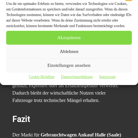
veränderte Erwartungen der Verbraucher.
Um dir ein optimales Erlebnis zu bieten, verwenden wir Technologien wie Cookies,
um Geräteinformationen zu speichern und/oder darauf zuzugreifen. Wenn du diesen
Technologien zustimmst, können wir Daten wie das Surfverhalten oder eindeutige IDs
Der regionale Markt rund um den
Gebrauchtwagen
auf dieser Website verarbeiten. Wenn du deine Zustimmung nicht erteilst oder
Ankauf Halle (Saale)
profitiert insbesondere von
zurückziehst, können bestimmte Merkmale und Funktionen beeinträchtigt werden.
schnellen Entscheidungen und vereinfachten Abläufen.
Akzeptieren
Viele Fahrzeughalter bevorzugen inzwischen transparente
Prozesse ohne lange Inseratslaufzeiten oder unklare
Ablehnen
Preisverhandlungen.
Einstellungen ansehen
Darüber hinaus gewinnt Nachhaltigkeit im Fahrzeugmarkt
Cookie-Richtlinie
Datenschutzerklärung
Impressum
an Bedeutung. Gebrauchtfahrzeuge werden länger
genutzt, exportiert oder als Ersatzteilspender verwertet.
Dadurch bleibt der wirtschaftliche Nutzen vieler
Fahrzeuge trotz technischer Mängel erhalten.
Fazit
Der Markt für
Gebrauchtwagen Ankauf Halle (Saale)