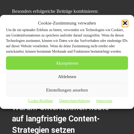
Besonders erfolgreiche Beiträge kombinieren:
Cookie-Zustimmung verwalten
journalistische Sprache,
Um dir ein optimales Erlebnis zu bieten, verwenden wir Technologien wie Cookies,
um Geräteinformationen zu speichern und/oder darauf zuzugreifen. Wenn du diesen
emotionale Nähe,
Technologien zustimmst, können wir Daten wie das Surfverhalten oder eindeutige IDs
auf dieser Website verarbeiten. Wenn du deine Zustimmung nicht erteilst oder
Fachkompetenz
zurückziehst, können bestimmte Merkmale und Funktionen beeinträchtigt werden.
und
Akzeptieren
strategische Keyword-Optimierung.
Ablehnen
Dadurch entstehen Inhalte, die nicht nur Klicks erzeugen,
sondern langfristig Vertrauen aufbauen.
Einstellungen ansehen
Cookie-Richtlinie
Datenschutzerklärung
Impressum
Warum Unternehmen heute
auf langfristige Content-
Strategien setzen