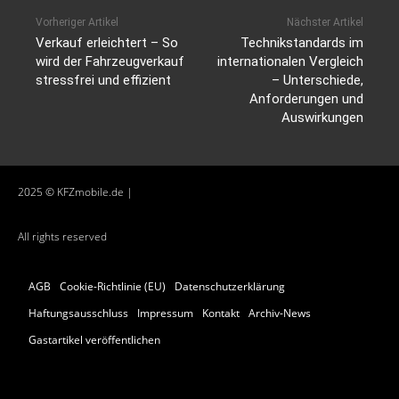
Vorheriger Artikel
Nächster Artikel
Verkauf erleichtert – So
Technikstandards im
wird der Fahrzeugverkauf
internationalen Vergleich
stressfrei und effizient
– Unterschiede,
Anforderungen und
Auswirkungen
2025 © KFZmobile.de |
All rights reserved
AGB
Cookie-Richtlinie (EU)
Datenschutzerklärung
Haftungsausschluss
Impressum
Kontakt
Archiv-News
Gastartikel veröffentlichen