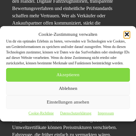
den Handel. Digitale Fahrzeughistorien, transparente
Bewertungsverfahren und einheitliche Prüfstandards
schaffen mehr Vertrauen. Wer als Verkäufer oder
Ankaufspartner offen kommuniziert, stärkt die
Marktposition.
Cookie-Zustimmung verwalten
Um dir ein optimales Erlebnis zu bieten, verwenden wir Technologien wie Cookies,
Moderne Bewertungsportale und Datenbanken erleichtern
um Geräteinformationen zu speichern und/oder darauf zuzugreifen. Wenn du diesen
Technologien zustimmst, können wir Daten wie das Surfverhalten oder eindeutige IDs
die Einschätzung des aktuellen Marktwerts und schaffen
auf dieser Website verarbeiten. Wenn du deine Zustimmung nicht erteilst oder
eine solide Basis für Entscheidungen.
zurückziehst, können bestimmte Merkmale und Funktionen beeinträchtigt werden.
Akzeptieren
Wirtschaftliche Anpassungen
durch Regularien
Ablehnen
Einstellungen ansehen
Neue Regeln verändern Märkte nicht nur durch Vorgaben,
sondern auch durch ihre wirtschaftlichen Auswirkungen.
Cookie-Richtlinie
Datenschutzerklärung
Impressum
Steigende Kosten für Techniknachrüstung oder
Umweltzertifikate können Preisstrukturen verschieben.
Fahrzeuge, die früher einfach zu vermarkten wären,