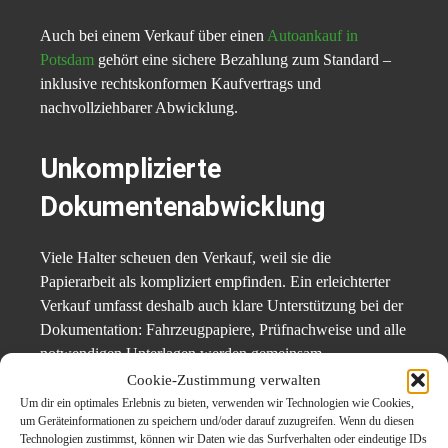
Auch bei einem Verkauf über einen
Autoankauf in
Potsdam
gehört eine sichere Bezahlung zum Standard –
inklusive rechtskonformen Kaufvertrags und
nachvollziehbarer Abwicklung.
Unkomplizierte
Dokumentenabwicklung
Viele Halter scheuen den Verkauf, weil sie die
Papierarbeit als kompliziert empfinden. Ein erleichterter
Verkauf umfasst deshalb auch klare Unterstützung bei der
Dokumentation: Fahrzeugpapiere, Prüfnachweise und alle
notwendigen Unterlagen werden gemeinsam
durchgegangen.
Cookie-Zustimmung verwalten
Um dir ein optimales Erlebnis zu bieten, verwenden wir Technologien wie Cookies,
um Geräteinformationen zu speichern und/oder darauf zuzugreifen. Wenn du diesen
Ein standardisierter Prozess sorgt dafür, dass keine Fehler
Technologien zustimmst, können wir Daten wie das Surfverhalten oder eindeutige IDs