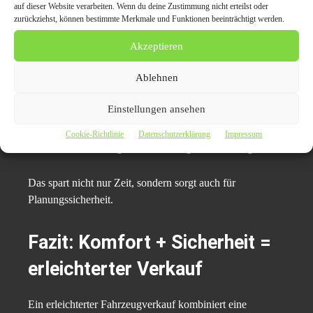
passieren und dass alles reibungslos über die Bühne geht.
auf dieser Website verarbeiten. Wenn du deine Zustimmung nicht erteilst oder
zurückziehst, können bestimmte Merkmale und Funktionen beeinträchtigt werden.
Keine langen Wartezeiten
Akzeptieren
Ablehnen
Ein großer Vorteil strukturierter Ankaufprozesse ist die
Geschwindigkeit. Lange Wartezeiten auf Interessenten
Einstellungen ansehen
oder Besichtigungstermine entfallen. Häufig kann der
Verkauf innerhalb weniger Tage abgeschlossen werden –
Cookie-Richtlinie
Datenschutzerklärung
Impressum
inklusive Abmeldung oder Abholung des Fahrzeugs.
Das spart nicht nur Zeit, sondern sorgt auch für
Planungssicherheit.
Fazit: Komfort + Sicherheit =
erleichterter Verkauf
Ein erleichterter Fahrzeugverkauf kombiniert eine