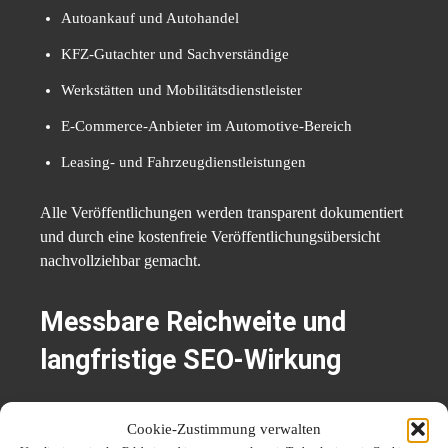
Autoankauf und Autohandel
KFZ-Gutachter und Sachverständige
Werkstätten und Mobilitätsdienstleister
E-Commerce-Anbieter im Automotive-Bereich
Leasing- und Fahrzeugdienstleistungen
Alle Veröffentlichungen werden transparent dokumentiert
und durch eine kostenfreie Veröffentlichungsübersicht
nachvollziehbar gemacht.
Messbare Reichweite und
langfristige SEO-Wirkung
Ein zentraler Vorteil strukturierter PR-Distribution liegt in
Cookie-Zustimmung verwalten
der nachhaltigen Wirkung. Anders als kurzfristige