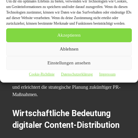
Um dir ein optimales Erlebnis zu bieten, verwenden wir Technologien wie Cookies,
Werbekampagnen bleiben veröffentlichte Inhalte
um Geräteinformationen zu speichern und/oder darauf zuzugreifen. Wenn du diesen
dauerhaft indexiert und erzeugen langfristige Sichtbarkeit.
Technologien zustimmst, können wir Daten wie das Surfverhalten oder eindeutige IDs
auf dieser Website verarbeiten. Wenn du deine Zustimmung nicht erteilst oder
zurückziehst, können bestimmte Merkmale und Funktionen beeinträchtigt werden.
Unternehmen erhalten:
Akzeptieren
direkte Links zu allen Veröffentlichungen
Ablehnen
transparente Reichweitenübersichten
Einstellungen ansehen
langfristige Google-Präsenz
Cookie-Richtlinie
Datenschutzerklärung
Impressum
Diese Transparenz ermöglicht eine klare Erfolgskontrolle
und erleichtert die strategische Planung zukünftiger PR-
Maßnahmen.
Wirtschaftliche Bedeutung
digitaler Content-Distribution