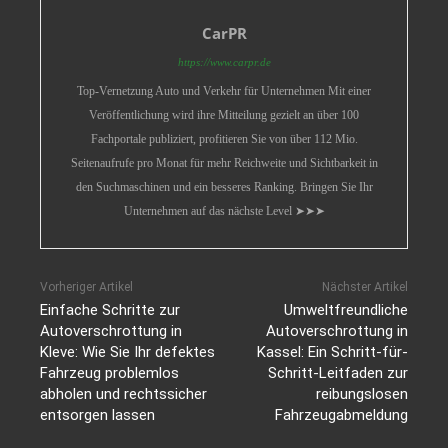
CarPR
https://www.carpr.de
Top-Vernetzung Auto und Verkehr für Unternehmen Mit einer
Veröffentlichung wird ihre Mitteilung gezielt an über 100
Fachportale publiziert, profitieren Sie von über 112 Mio.
Seitenaufrufe pro Monat für mehr Reichweite und Sichtbarkeit in
den Suchmaschinen und ein besseres Ranking. Bringen Sie Ihr
Unternehmen auf das nächste Level ➤➤➤
Vorheriger Artikel
Nächster Artikel
Einfache Schritte zur
Umweltfreundliche
Autoverschrottung in
Autoverschrottung in
Kleve: Wie Sie Ihr defektes
Kassel: Ein Schritt-für-
Fahrzeug problemlos
Schritt-Leitfaden zur
abholen und rechtssicher
reibungslosen
entsorgen lassen
Fahrzeugabmeldung