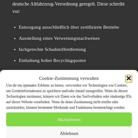
deutsche Altfahrzeug-Verordnung geregelt. Diese schreibt
vor:
Entsorgung ausschließlich über zertifizierte Betriebe
Ausstellung eines Verwertungsnachweises
fachgerechte Schadstoffentfernung
Einhaltung hoher Recyclingquoten
Mit dem Verwertungsnachweis endet die Haftung des
Cookie-Zustimmung verwalten
Fahrzeughalters.
Um dir ein optimales Erlebnis zu bieten, verwenden wir Technologien wie Cookies,
um Geräteinformationen zu speichern und/oder darauf zuzugreifen. Wenn du diesen
Technologien zustimmst, können wir Daten wie das Surfverhalten oder eindeutige IDs
Umweltvorteile der
auf dieser Website verarbeiten. Wenn du deine Zustimmung nicht erteilst oder
zurückziehst, können bestimmte Merkmale und Funktionen beeinträchtigt werden.
Autoverwertung
Akzeptieren
Die fachgerechte Fahrzeugverwertung trägt erheblich zum
Ablehnen
Umweltschutz bei: